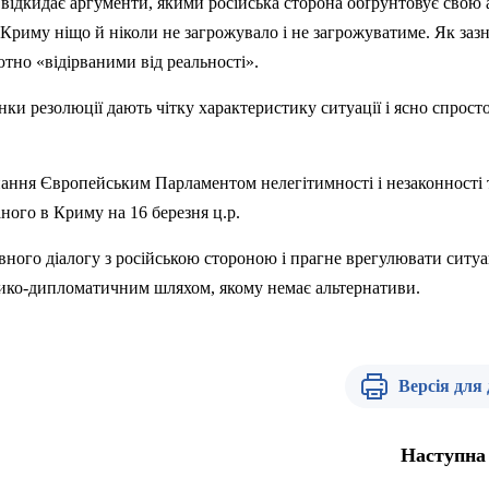
відкидає
аргументи
,
якими
російська
сторона
обґрунтовує
свою
Криму
ніщо
й
ніколи
не
загрожувало
і
не
загрожуватиме
. Як
заз
ютно «
відірваними
від
реальності
».
інки
резолюції
дають
чітку
характеристику
ситуації
і
ясно
спрост
нання
Європейським
Парламентом
нелегітимності
і
незаконності
аного
в
Криму
на 16
березня
ц.р
.
вного
діалогу
з
російською
стороною
і
прагне
врегулювати
ситу
тико-дипломатичним
шляхом,
якому
немає
альтернативи
.
Версія для
Наступна