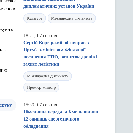
агресію
:
дипломатичних установ України
начено
в
Культура
Міжнародна діяльність
овують
,
18:21
07 серпня
Сергій Корецький обговорив з
так
Прем'єр-міністром Фінляндії
посилення ППО, розвиток дронів і
захист логістики
ацію
Міжнародна діяльність
Прем'єр-міністр
,
15:39
07 серпня
 друку
Німеччина передала Хмельниччині
12 одиниць енергетичного
обладнання