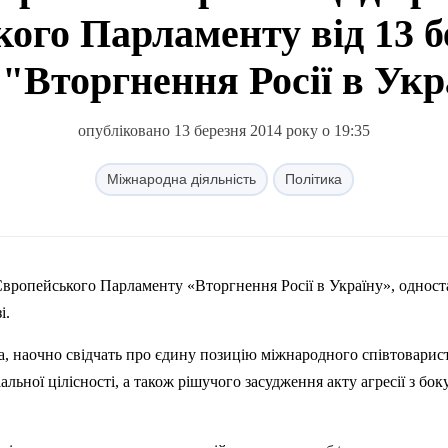
ого Парламенту від 13 б
 "Вторгнення Росії в Укр
опубліковано 13 березня 2014 року о 19:35
Міжнародна діяльність
Політика
вропейського
Парламенту «
Вторгнення
Р
осії
в
Україну
»,
одност
і
.
а
,
наочно
свідчать
про
єдину
позицію
міжнародного
співтоварис
іальної
цілісності
, а
також
рішучого
засудження
акту
агресії
з
бок