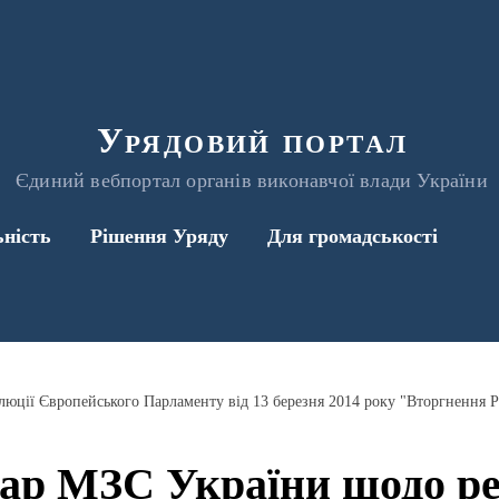
Урядовий портал
Єдиний вебпортал органів виконавчої влади України
ьність
Рішення Уряду
Для громадськості
ар МЗС України щодо ре