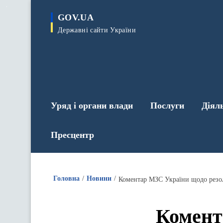
до
основного
GOV.UA
вмісту
Державні сайти України
Уряд і органи влади
Послуги
Діял
Пресцентр
Головна
Новини
Комент