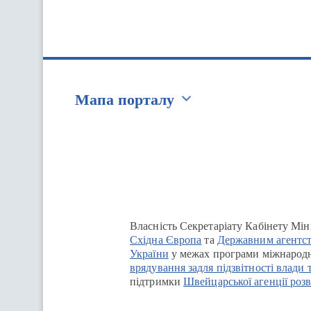
Мапа порталу
Перейти на сайт Ukraine.ua
Власність Секретаріату Кабінету Мін
Східна Європа
та
Державним агентст
України
у межах програми міжнародн
врядування задля підзвітності влади 
підтримки
Швейцарської агенції розв