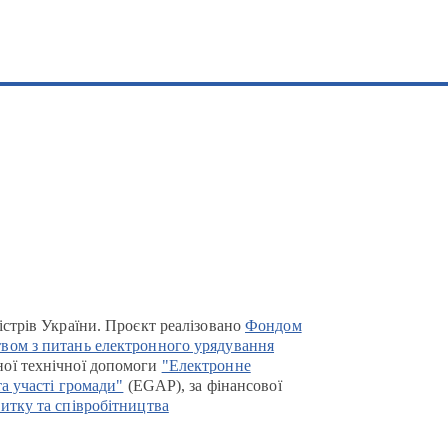
істрів України. Проєкт реалізовано
Фондом
вом з питань електронного урядування
ої технічної допомоги
"Електронне
та участі громади"
(EGAP), за фінансової
итку та співробітництва