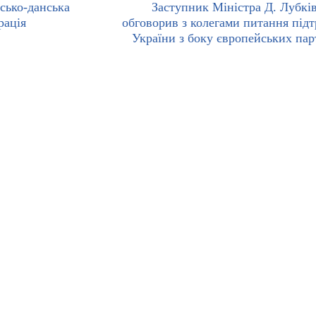
нсько-данська
Заступник Міністра Д. Лубкі
рація
обговорив з колегами питання під
України з боку європейських пар