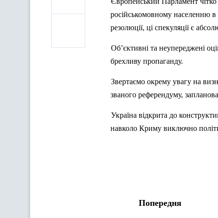
Європейський
Парламент
чітко
російськомовному
населенню
в
резолюції
,
ці
спекуляції
є
абсол
Об’єктивні
та
неупереджені
оц
брехливу
пропаганду.
Звертаємо
окрему
увагу
на
виз
званого референдуму,
запланов
Україна
відкрита
до
конструкти
навколо
Криму
виключно
полі
Попередня