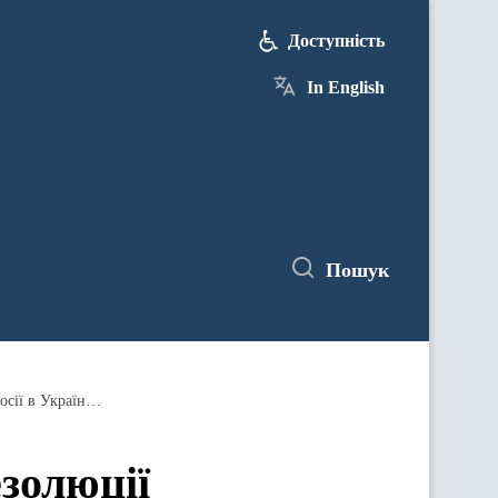
Доступність
In English
Пошук
Коментар МЗС України щодо резолюції Європейського Парламенту від 13 березня 2014 року "Вторгнення Росії в Україну"
золюції