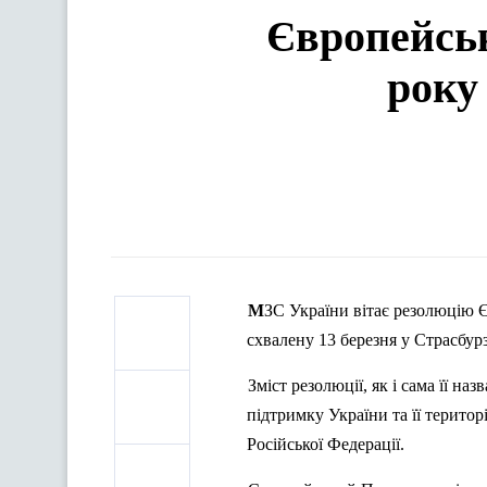
Європейськ
року
МЗС
України
вітає
резолюцію
Є
схвалену
13
березня
у
Страсбурз
Зміст
резолюції
, як
і
сама
її
назв
підтримку
України
та
її
територ
Р
осійської
Федерації
.