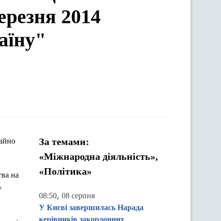
ерезня 2014
аїну"
За темами:
айно
«Міжнародна діяльність»,
«Політика»
тва
на
у
,
08:50
08 серпня
У Києві завершилась Нарада
керівників закордонних