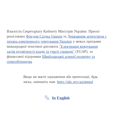
Власність Секретаріату Кабінету Міністрів України. Проєкт
реалізовано
Фондом Східна Європа
та
Державним агентством з
питань електронного урядування України
у межах програми
міжнародної технічної допомоги
"Електронне врядування
задля підзвітності влади та участі громади"
(EGAP), за
фінансової підтримки
Швейцарської агенції розвитку та
співробітництва
Якщо ви маєте зауваження або пропозиції, будь
ласка, напишіть нам:
https://ukc.gov.ua/appeal
In English