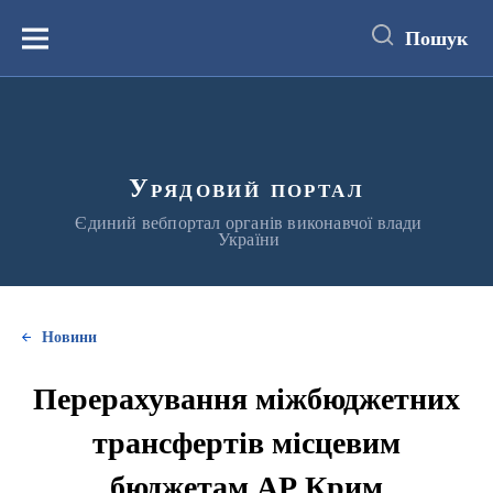
до
основного
Пошук
вмісту
Меню
Урядовий портал
Єдиний вебпортал органів виконавчої влади
України
Новини
Перерахування міжбюджетних
трансфертів місцевим
бюджетам АР Крим