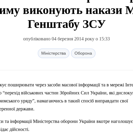
риму виконують накази М
Генштабу ЗСУ
опубліковано 04 березня 2014 року о 15:33
Міністерства
Оборона
жує поширювати через засоби масової інформації та в мережі Інт
ро
“перехід
військових частин Збройних Сил України, які дислок
римського
уряду”
, намагаючись в такий спосіб виправдати свої
веренної держави.
си та інформації Міністерства оборони України вкотре наголошує
дає дійсності.