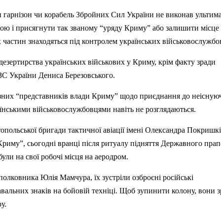
н гарнізон чи корабель Збройних Сил України не виконав ультим
рою і присягнути так званому
“уряду
Криму”
або залишити місце
их частин знаходяться під контролем українських військовослужбо
дезертирства українських військових у Криму, крім факту зради
С України Дениса Березовського.
ізних
“представників
влади
Криму”
щодо приєднання до неісную
аїнськими військовослужбовцями навіть не розглядаються.
опольської бригади тактичної авіації імені Олександра Покришкі
Криму”
, сьогодні вранці після ритуалу підняття Державного пра
були на свої робочі місця на аеродром.
 полковника Юлія
Мамчура
, їх зустріли озброєні російські
авальних знаків на бойовій техніці. Щоб зупинити колону, вони 
у.