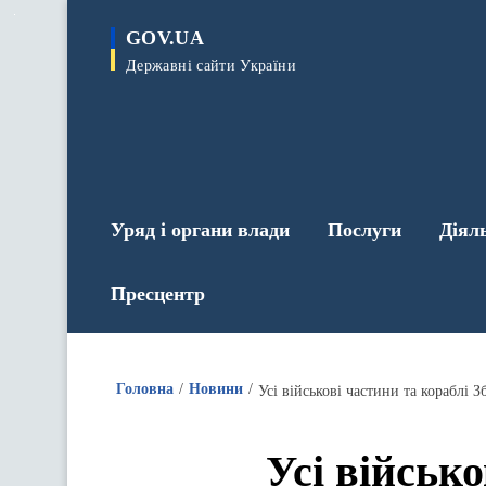
до
основного
GOV.UA
вмісту
Державні сайти України
Уряд і органи влади
Послуги
Діял
Пресцентр
Головна
Новини
Усі військові частини та корабл
Усі військ