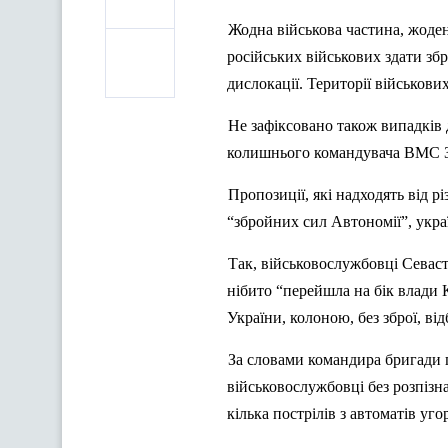
Жодна військова частина, жоде
російських військових здати зб
дислокації. Території військов
Не зафіксовано також випадків 
колишнього командувача ВМС З
Пропозиції, які надходять від р
“збройних
сил
Автономії”
, укр
Так, військовослужбовці Севаст
нібито
“перейшла
на бік влади
України, колоною, без зброї, від
За словами командира бригади
військовослужбовці без розпізн
кілька пострілів з автоматів угор