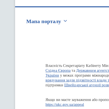
Мапа порталу
Перейти на сайт Ukraine.ua
Власність Секретаріату Кабінету Мін
Східна Європа
та
Державним агентст
України
у межах програми міжнародн
врядування задля підзвітності влади 
підтримки
Швейцарської агенції розв
Якщо ви маєте зауваження або пропоз
https://ukc.gov.ua/appeal