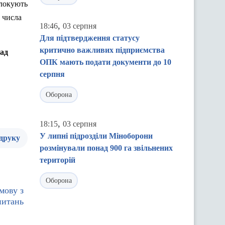
блокують
 числа
,
18:46
03 серпня
Для підтвердження статусу
критично важливих підприємства
лад
ОПК мають подати документи до 10
серпня
Оборона
,
18:15
03 серпня
У липні підрозділи Міноборони
 друку
розмінували понад 900 га звільнених
територій
Оборона
мову з
питань