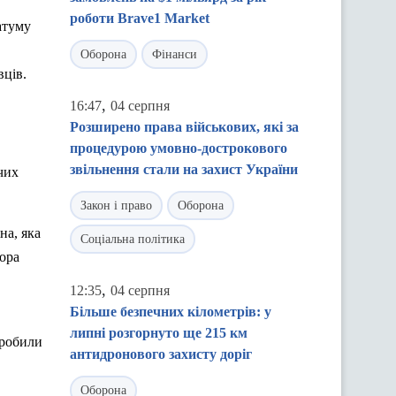
роботи Brave1 Market
атуму
Оборона
Фінанси
вців.
,
16:47
04 серпня
Розширено права військових, які за
процедурою умовно-дострокового
звільнення стали на захист України
чих
Закон і право
Оборона
на, яка
Соціальна політика
пора
,
12:35
04 серпня
Більше безпечних кілометрів: у
липні розгорнуто ще 215 км
зробили
антидронового захисту доріг
Оборона