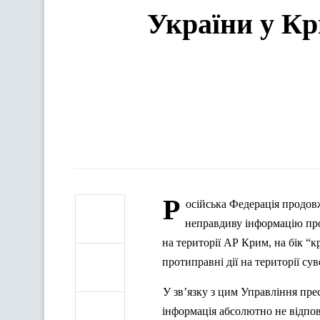
України у К
Р
осійська Федерація продов
неправдиву інформацію п
на території АР Крим, на бік
“к
протиправні дії на території су
У зв’язку з цим Управління пре
інформація абсолютно не відпові