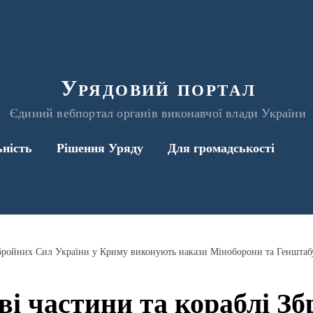
Урядовий портал
Єдиний вебпортал органів виконавчої влади України
ьність
Рішення Уряду
Для громадськості
і Збройних Сил України у Криму виконують накази Міноборони та Геншта
ові частини та кораблі З