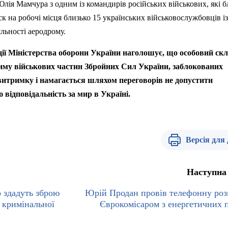
 Юлія
Мамчура
з одним із командирів російських військових, які 
к на робочі місця близько 15 українських військовослужбовців із
льності аеродрому.
ії Міністерства оборони України наголошує, що особовий ск
иму військових частин Збройних Сил України, заблокованих
 витримку і намагається шляхом переговорів не допустити
відповідальність за мир в Україні.
Версія для
Наступна
о здадуть зброю
Юрій Продан провів телефонну роз
д кримінальної
Єврокомісаром з енергетичних 