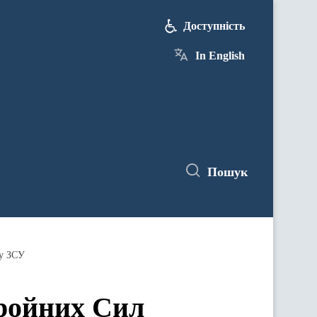
Доступність
In English
Пошук
бу ЗСУ
бройних Сил