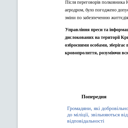
Після переговорів полковника
аеродром, було погоджено допус
зміни по забезпеченню життєдія
Управління преси та інформац
дислокованих на території Кр
озброєними особами, зберігає
кровопролиття, розуміючи всю 
Попередня
Громадяни, які добровільн
до міліції, звільняються ві
відповідальності