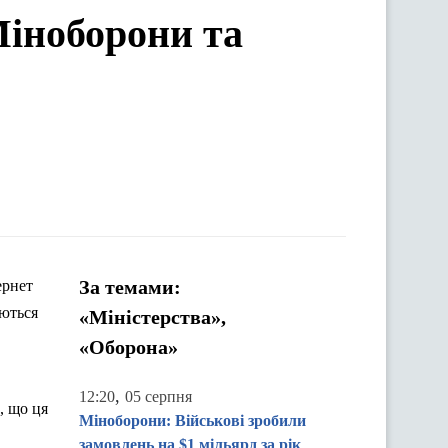
іноборони та
За темами:
ернет
уються
«Міністерства»,
«Оборона»
,
12:20
05 серпня
, що ця
Міноборони: Військові зробили
замовлень на $1 мільярд за рік