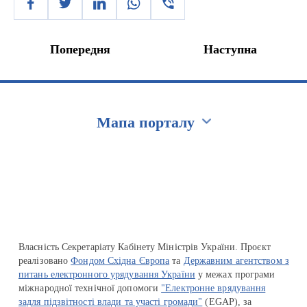
Попередня
Наступна
Мапа порталу
Перейти на сайт Ukraine.ua
Власність Секретаріату Кабінету Міністрів України. Проєкт
реалізовано
Фондом Східна Європа
та
Державним агентством з
питань електронного урядування України
у межах програми
міжнародної технічної допомоги
"Електронне врядування
задля підзвітності влади та участі громади"
(EGAP), за