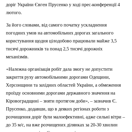
доріг України Євген Прусенко
у
ході прес-конференції 4
лютого.
За його словами, від самого початку ускладнення
погодних умов на автомобільних дорогах загального
користування щодня цілодобово працювали майже 3,5
тисячі дорожникі
в
та понад 2,5 тисячі дорожніх
механізмів.
«Належна організація робіт дала змогу не допустити
закриття руху автомобільними дорогами Одещини,
Херсонщини та західних областей України, а обмеження
проїзду основними дорогами державного значення на
К
іровоградщині – зняти протягом доби», – зазначив Є.
Прусенко, додавши, що в деяких регіонах роботи з
розчищення доріг були малоефективні, адже сильні вітри –
до 35 м/с, на вже розчищених ділянках за 20-30 хвилин