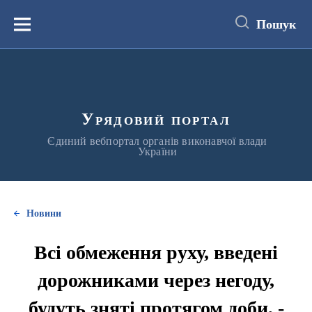
до
основного
Пошук
вмісту
Меню
Урядовий портал
Єдиний вебпортал органів виконавчої влади
України
Новини
Всі обмеження руху, введені
дорожниками через негоду,
будуть зняті протягом доби, -