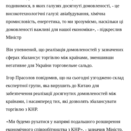
подивимося, в яких галузях досягнуті домовленості, - це
високотехнологічні галузі: авіабудування, хімічна
промисловість, енергетика, то ми зрозуміємо, наскільки ці
домовленості важливі для нашої економіки», - підкреслив
Міністр
Він упевнений, що реалізація домовленостей у зазначених
сферах збалансує торгівлю між країнами, зменшивши
негативне для України торговельне сальдо.
Ігор
Прасолов
повідомив, що на сьогодні узгоджено склад
експертної групи, яка вирушить до Китаю для
забезпечення реалізації досягнутих домовленостей між
країнами, і насамперед тих, які дозволять збалансувати
торгівлю з КНР.
«Ми будемо рухатися у напрямі подальшого розширення
економічного співробітництва з КНР», - зазначив Міністр.