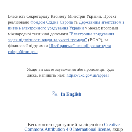
Власність Секретаріату Кабінету Міністрів України. Проєкт
реалізовано
Фондом Східна Європа
та
Державним агентством з
питань електронного урядування України
у межах програми
міжнародної технічної допомоги
"Електронне врядування
задля підзвітності влади та участі громади"
(EGAP), за
фінансової підтримки
Швейцарської агенції розвитку та
співробітництва
Якщо ви маєте зауваження або пропозиції, будь
ласка, напишіть нам:
https://ukc.gov.ua/appeal
In English
Весь контент доступний за ліцензією
Creative
Commons Attribution 4.0 International license
, якщо