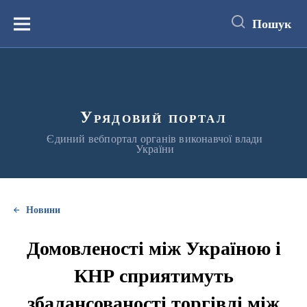
до
основного
Пошук
вмісту
Меню
Урядовий портал
Єдиний вебпортал органів виконавчої влади
України
Новини
Домовленості між Україною і
КНР сприятимуть
збалансованості торгівлі між