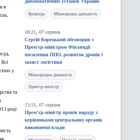
дипломатичних установ України
я в
Культура
Міжнародна діяльність
іли,
,
18:21
07 серпня
Сергій Корецький обговорив з
Прем'єр-міністром Фінляндії
осуд,
посилення ППО, розвиток дронів і
.
Вс
і
захист логістики
кухню у
Міжнародна діяльність
Прем'єр-міністр
рства та
а
,
15:51
07 серпня
013 році
Прем’єр-міністр провів нараду з
керівниками центральних органів
виконавчої влади
вість
як