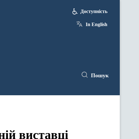
Доступність
In English
Пошук
ній виставці