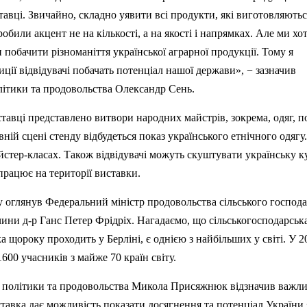
тавці. Звичайно, складно уявити всі продукти, які виготовляютьс
обили акцент не на кількості, а на якості і напрямках. Але ми хот
ли побачити
р
ізноманіття української аграрної продукції. Тому я
ції відвідувачі побачать потенціал нашої держави», − зазначив
літики та продовольства Олександр Сень.
ставці представлено витвори народних майстрів, зокрема, одяг, п
ній сцені стенду відбудеться показ українського етнічного одягу
айстер-класах. Також відвідувачі можуть скуштувати українську 
працює на території виставки.
у оглянув Федеральний міні
стр
продовольства сільського господа
ини д-р Ганс Петер Фрідріх. Нагадаємо, що сільськогосподарськ
 щороку проходить у Берліні, є однією з найбільших у світі. У 2
600 учасників з майже 70 країн
св
іту.
 політики та продовольства Микола Присяжнюк відзначив важли
ставка дає можливість показати досягнення та потенціал України 