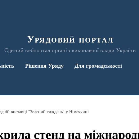
Урядовий портал
Єдиний вебпортал органів виконавчої влади України
ьність
Рішення Уряду
Для громадськості
одній виставці "Зелений тиждень" у Німеччині
крила стенд на міжнарод