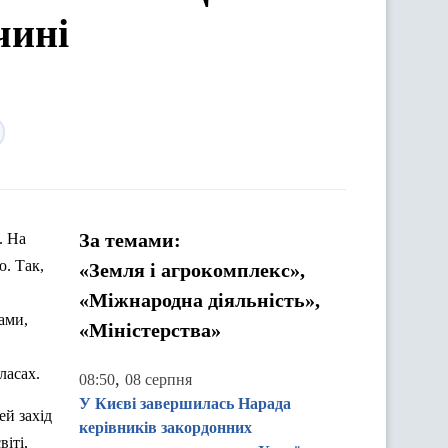
чині
За темами:
. На
. Так,
«Земля і агрокомплекс»,
«Міжнародна діяльність»,
ами,
«Міністерства»
ласах.
,
08:50
08 серпня
У Києві завершилась Нарада
ей захід
керівників закордонних
св
іті,