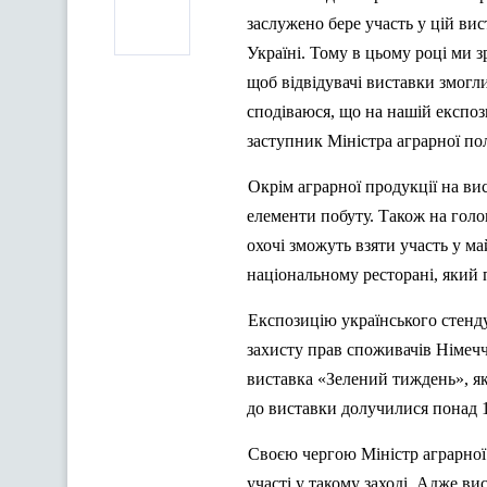
заслужено бере участь у цій вис
Україні. Тому в цьому році ми зр
щоб відвідувачі виставки змог
сподіваюся, що на нашій експози
заступник Міністра аграрної по
Окрім аграрної продукції на ви
елементи побуту. Також на голов
охочі зможуть взяти участь у м
національному ресторані, який 
Експозицію українського стенд
захисту прав споживачів Німечч
виставка «Зелений тиждень», яка
до виставки долучилися понад 1
Своєю чергою Міні
стр
аграрної
участі у такому заході. Адже ви