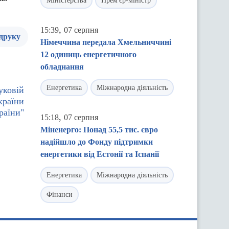
Міністерства
Прем'єр-міністр
,
15:39
07 серпня
 друку
Німеччина передала Хмельниччині
12 одиниць енергетичного
обладнання
Енергетика
Міжнародна діяльність
уковій
країни
раїни"
,
15:18
07 серпня
Міненерго: Понад 55,5 тис. євро
надійшло до Фонду підтримки
енергетики від Естонії та Іспанії
Енергетика
Міжнародна діяльність
Фінанси