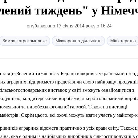
лений тиждень" у Німеч
опубліковано 17 січня 2014 року о 16:24
Земля і агрокомплекс
Міжнародна діяльність
Міністерства
ставці «Зелений тиждень» у Берліні відкрився український стенд
них аграрних
п
ідприємств представили свою найкращу продукцію
 сільськогосподарських виставок у
св
іті зможуть ознайомитися з
одукцією, кондитерськими виробами, лікеро-горілчаними вироб
омельної та пивобезалкогольної галузей. Також на виставці
майстрів. Окрім цього,
вс
і охочі можуть взяти участь у майстер-к
рівників аграрних відомств практично з усіх країн
св
іту. Також ц
аїна, яка є одним із найбільших виробників сільгосппродукції в