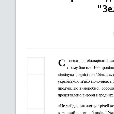
"Зе
С
ьогодні на
м
іжнародній ви
ньому близько 100 провід
відвідувачі однієї з найбільших
українською м’ясо-молочною пр
продукцією виноробної, борошн
представлено вироби народних 
«Це майданчик для зустрічей ке
важливий для виробників. І Укр