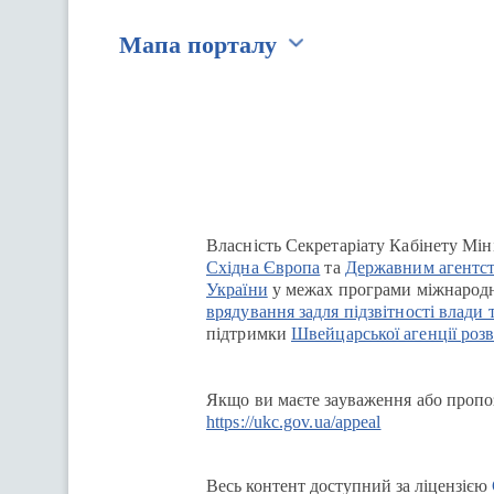
Мапа порталу
Перейти на сайт Ukraine.ua
Власність Секретаріату Кабінету Мін
Східна Європа
та
Державним агентст
України
у межах програми міжнародн
врядування задля підзвітності влади 
підтримки
Швейцарської агенції розв
Якщо ви маєте зауваження або пропоз
https://ukc.gov.ua/appeal
Весь контент доступний за ліцензією