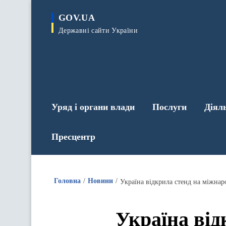
до
основного
GOV.UA
вмісту
Державні сайти України
Уряд і органи влади
Послуги
Діял
Пресцентр
Головна
Новини
Україна відкрила стенд на міжнар
Україна від