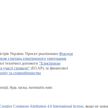
істрів України. Проєкт реалізовано
Фондом
вом з питань електронного урядування
ої технічної допомоги
"Електронне
та участі громади"
(EGAP), за фінансової
итку та співробітництва
иції, будь ласка, напишіть нам:
Creative Commons Attribution 4.0 International license
, якщо не зазн