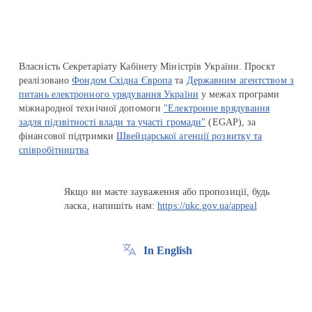
Власність Секретаріату Кабінету Міністрів України. Проєкт
реалізовано
Фондом Східна Європа
та
Державним агентством з
питань електронного урядування України
у межах програми
міжнародної технічної допомоги
"Електронне врядування
задля підзвітності влади та участі громади"
(EGAP), за
фінансової підтримки
Швейцарської агенції розвитку та
співробітництва
Якщо ви маєте зауваження або пропозиції, будь
ласка, напишіть нам:
https://ukc.gov.ua/appeal
In English