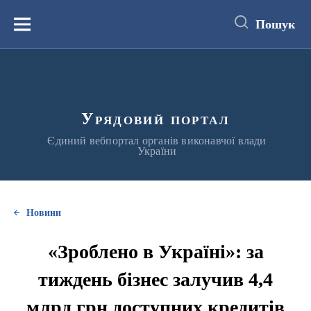
до
основного
Пошук
вмісту
Меню
Урядовий портал
Єдиний вебпортал органів виконавчої влади
України
Новини
«Зроблено в Україні»: за
тиждень бізнес залучив 4,4
млрд грн доступних кредитів