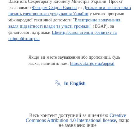
Власність Секретаріату Кабінету Міністрів України. Проєкт
реалізовано
Фондом Східна Європа
та
Державним агентством з
питань електронного урядування України
у межах програми
міжнародної технічної допомоги
"Електронне врядування
задля підзвітності влади та участі громади"
(EGAP), за
фінансової підтримки
Швейцарської агенції розвитку та
співробітництва
Якщо ви маєте зауваження або пропозиції, будь
ласка, напишіть нам:
https://ukc.gov.ua/appeal
In English
Весь контент доступний за ліцензією
Creative
Commons Attribution 4.0 International license
, якщо
не зазначено інше