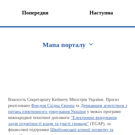
Попередня
Наступна
Мапа порталу
Перейти на сайт Ukraine.ua
Власність Секретаріату Кабінету Міністрів України. Проєкт
реалізовано
Фондом Східна Європа
та
Державним агентством з
питань електронного урядування України
у межах програми
міжнародної технічної допомоги
"Електронне врядування
задля підзвітності влади та участі громади"
(EGAP), за
фінансової підтримки
Швейцарської агенції розвитку та