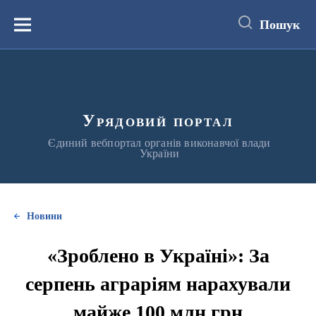
до
основного
Пошук
вмісту
Меню
Урядовий портал
Єдиний вебпортал органів виконавчої влади
України
Новини
«Зроблено в Україні»: За
серпень аграріям нарахували
майже 100 млн грн