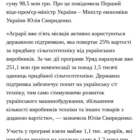
суму 98,5 млн грн. Про це повідомила Перший
віце-прем'єр-міністр України – Міністр економіки
України Юлія Свириденко.
«Аграрії вже п'ять місяців активно користуються
державною підтримкою, яка повертає 25% вартості
за придбану сільгосптехніку від українських
виробників. За час дії програми Уряд нарахував вже
251,1 млн грн компенсації за понад 1,5 тисячі
одиниць придбаної сільгосптехніки. Державна
підтримка забезпечує попит на українську с/г
техніку, тим само стимулюючи розвиток
українського машинобудування, збільшення
кількості виробників техніки та інших товарів з
доданою вартістю», — зазначила Юлія Свириденко.
Участь у програмі взяли майже 1,1 тис. аграріїв, які
придбали техніки на загальну суму в 1,2 млрд грн.