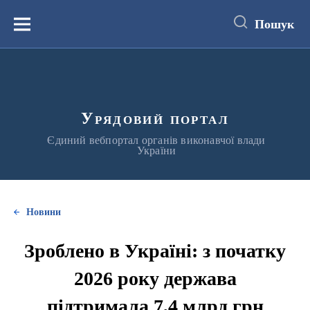
до
основного
Пошук
вмісту
Меню
Урядовий портал
Єдиний вебпортал органів виконавчої влади
України
Новини
Зроблено в Україні: з початку
2026 року держава
підтримала 7,4 млрд грн