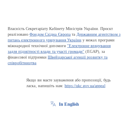
Власність Секретаріату Кабінету Міністрів України. Проєкт
реалізовано
Фондом Східна Європа
та
Державним агентством з
питань електронного урядування України
у межах програми
міжнародної технічної допомоги
"Електронне врядування
задля підзвітності влади та участі громади"
(EGAP), за
фінансової підтримки
Швейцарської агенції розвитку та
співробітництва
Якщо ви маєте зауваження або пропозиції, будь
ласка, напишіть нам:
https://ukc.gov.ua/appeal
In English