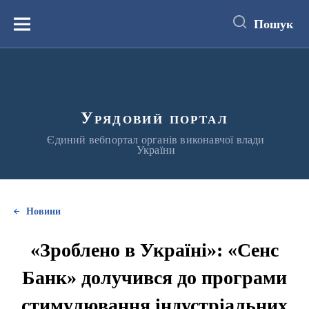
до
основного
Пошук
вмісту
Меню
Урядовий портал
Єдиний вебпортал органів виконавчої влади
України
Новини
«Зроблено в Україні»: «Сенс
Банк» долучився до програми
стимулювання індустріальних