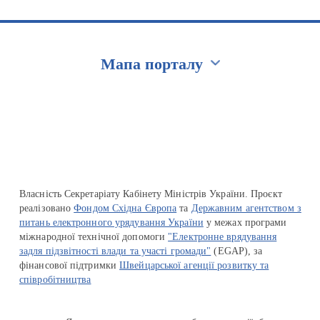
Мапа порталу
Перейти на сайт Ukraine.ua
Власність Секретаріату Кабінету Міністрів України. Проєкт
реалізовано
Фондом Східна Європа
та
Державним агентством з
питань електронного урядування України
у межах програми
міжнародної технічної допомоги
"Електронне врядування
задля підзвітності влади та участі громади"
(EGAP), за
фінансової підтримки
Швейцарської агенції розвитку та
співробітництва