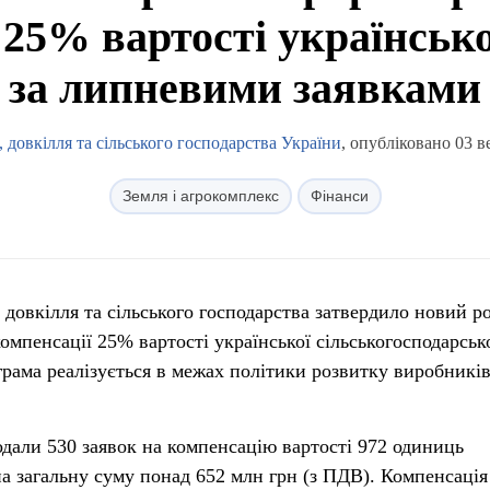
25% вартості українсько
за липневими заявками
 довкілля та сільського господарства України
, опубліковано 03 в
Земля і агрокомплекс
Фінанси
, довкілля та сільського господарства затвердило новий р
омпенсації 25% вартості української сільськогосподарськ
грама реалізується в межах політики розвитку виробникі
дали 530 заявок на компенсацію вартості 972 одиниць
а загальну суму понад 652 млн грн (з ПДВ). Компенсація