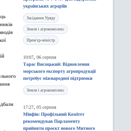
українських аграріїв
иць
Засідання Уряду
сників
Земля і агрокомплекс
аводів
кої
Прем'єр-міністр
ій
,
10:07
06 серпня
Тарас Висоцький: Відновлення
морського експорту агропродукції
ельного
потребує міжнародної підтримки
ання
Земля і агрокомплекс
идбали
,
17:27
05 серпня
Мінфін: Профільний Комітет
рекомендував Парламенту
прийняти проєкт нового Митного