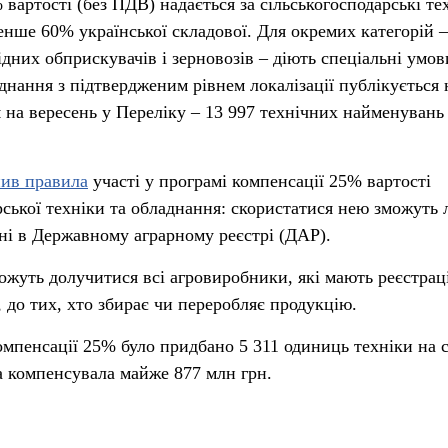
вартості (без ПДВ) надається за сільськогосподарські те
енше 60% української складової. Для окремих категорій –
ідних обприскувачів і зерновозів – діють спеціальні умов
днання з підтвердженим рівнем локалізації публікується 
 на вересень у Переліку – 13 997 технічних найменувань 
нив правила
участі у програмі компенсації 25% вартості
арської техніки та обладнання: скористатися нею зможуть
ні в Державному аграрному реєстрі (ДАР).
жуть долучитися всі агровиробники, які мають реєстрац
 до тих, хто збирає чи переробляє продукцію.
омпенсації 25% було придбано 5 311 одиниць техніки на 
а компенсувала майже 877 млн грн.