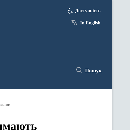
Доступність
In English
Пошук
явками
римають