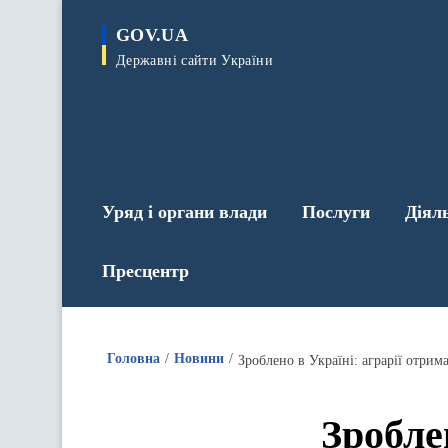
до
основного
GOV.UA
вмісту
Державні сайти України
Уряд і органи влади
Послуги
Діял
Пресцентр
Головна
Новини
Зроблено в Україні: аграрії отри
Зробле