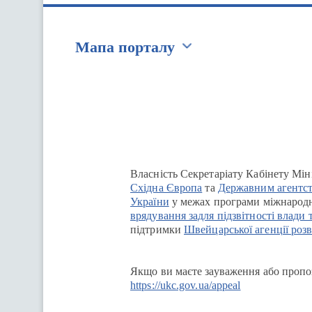
Мапа порталу
Перейти на сайт Ukraine.ua
Власність Секретаріату Кабінету Мін
Східна Європа
та
Державним агентст
України
у межах програми міжнародн
врядування задля підзвітності влади 
підтримки
Швейцарської агенції розв
Якщо ви маєте зауваження або пропоз
https://ukc.gov.ua/appeal