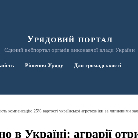
Урядовий портал
Єдиний вебпортал органів виконавчої влади України
ьність
Рішення Уряду
Для громадськості
мають компенсацію 25% вартості української агротехніки за липневими за
но в Україні: аграрії от