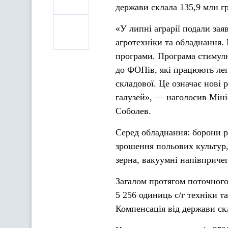
держави склала 135,9 млн г
«У липні аграрії подали за
агротехніки та обладнання. 
програми. Програма стимулю
до ФОПів, які працюють лег
складової. Це означає нові 
галузей», — наголосив Мініс
Соболев.
Серед обладнання: борони р
зрошення польових культур,
зерна, вакуумні напівприче
Загалом протягом поточного
5 256 одиниць с/г техніки т
Компенсація від держави ск