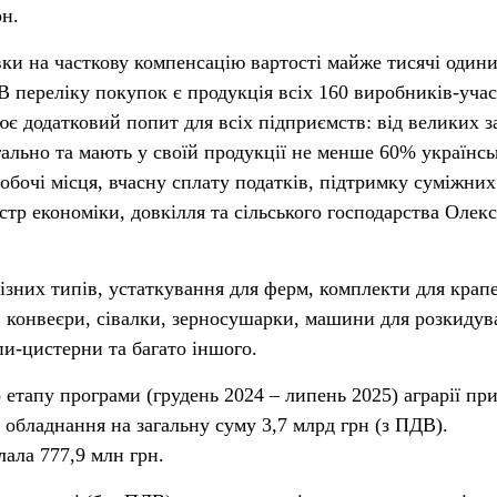
рн.
явки на часткову компенсацію вартості майже тисячі один
В переліку покупок є продукція всіх 160 виробників-уча
є додатковий попит для всіх підприємств: від великих з
ально та мають у своїй продукції не менше 60% українсь
робочі місця, вчасну сплату податків, підтримку суміжних
тр економіки, довкілля та сільського господарства Олекс
ізних типів, устаткування для ферм, комплекти для крап
 конвеєри, сівалки, зерносушарки, машини для розкидув
пи-цистерни та багато іншого.
 етапу програми (грудень 2024 – липень 2025) аграрії пр
а обладнання на загальну суму 3,7 млрд грн (з ПДВ).
лала 777,9 млн грн.