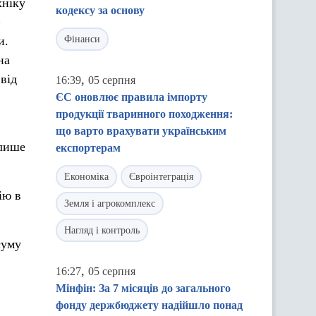
хніку
кодексу за основу
и.
Фінанси
на
від
,
16:39
05 серпня
ЄС оновлює правила імпорту
продукції тваринного походження:
що варто врахувати українським
 лише
експортерам
Економіка
Євроінтеграція
ію в
Земля і агрокомплекс
Нагляд і контроль
суму
,
16:27
05 серпня
Мінфін: За 7 місяців до загального
фонду держбюджету надійшло понад