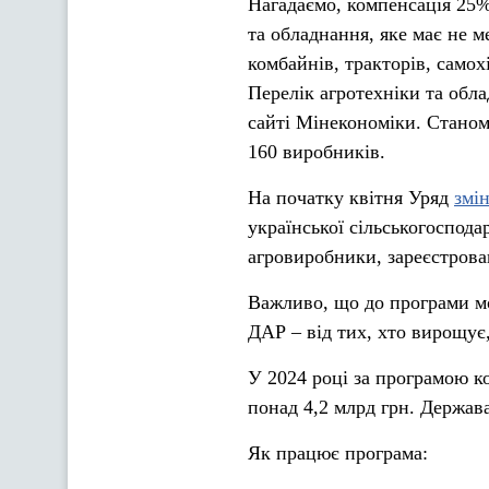
Нагадаємо, компенсація 25% 
та обладнання, яке має не м
комбайнів, тракторів, самох
Перелік агротехніки та обла
сайті Мінекономіки. Станом
160 виробників.
На початку квітня Уряд
змі
української сільськогоспод
агровиробники, зареєстрова
Важливо, що до програми мо
ДАР – від тих, хто вирощує,
У 2024 році за програмою к
понад 4,2 млрд грн. Держав
Як працює програма: