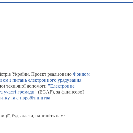
істрів України. Проєкт реалізовано
Фондом
вом з питань електронного урядування
ої технічної допомоги
"Електронне
та участі громади"
(EGAP), за фінансової
итку та співробітництва
иції, будь ласка, напишіть нам: