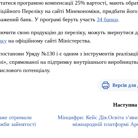
татися програмою компенсації 25% вартості, мають обра
фіційного Переліку на сайті Мінекономіки, придбати його
важений банк. У програмі беруть участь
34 банки
.
ючити свою продукцію до переліку, можуть звернутися д
вку
на офіційному сайті Міністерства.
постанови Уряду №130 і є одним з інструментів реалізаці
ні», спрямованої на підтримку внутрішнього виробництв
мислового потенціалу.
Версія для
Наступна
 вже отримали
Мінцифри: Кейс Дія.Освіта зʼяви
ужби зайнятості
міжнародній платформі Apol