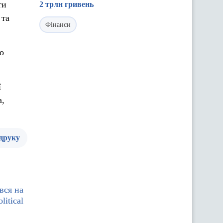
ти
2 трлн гривень
 та
Фінанси
о
ї
а,
 друку
вся на
itical