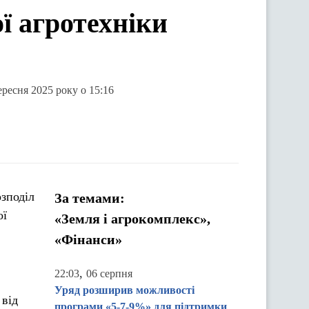
ї агротехніки
ересня 2025 року о 15:16
озподіл
За темами:
ої
«Земля і агрокомплекс»,
в
«Фінанси»
,
22:03
06 серпня
Уряд розширив можливості
 від
програми «5-7-9%» для підтримки