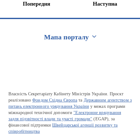
Попередня
Наступна
Мапа порталу
Перейти на сайт Ukraine.ua
Власність Секретаріату Кабінету Міністрів України. Проєкт
реалізовано
Фондом Східна Європа
та
Державним агентством з
питань електронного урядування України
у межах програми
міжнародної технічної допомоги
"Електронне врядування
задля підзвітності влади та участі громади"
(EGAP), за
фінансової підтримки
Швейцарської агенції розвитку та
співробітництва