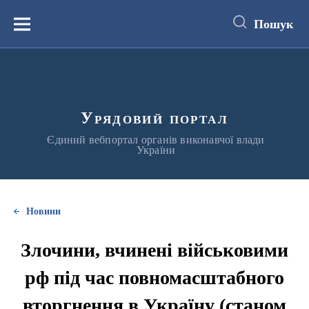
до
основного
Пошук
вмісту
Меню
Урядовий портал
Єдиний вебпортал органів виконавчої влади
України
Новини
Злочини, вчинені військовими
рф під час повномасштабного
вторгнення в Україну (станом