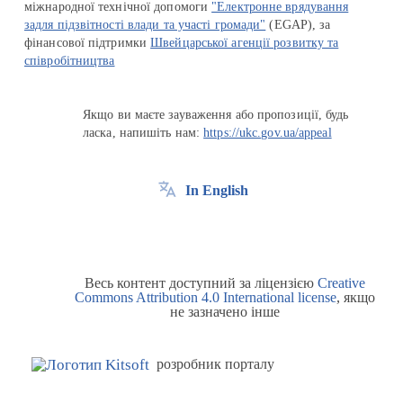
міжнародної технічної допомоги
"Електронне врядування
задля підзвітності влади та участі громади"
(EGAP), за
фінансової підтримки
Швейцарської агенції розвитку та
співробітництва
Якщо ви маєте зауваження або пропозиції, будь
ласка, напишіть нам:
https://ukc.gov.ua/appeal
In English
Весь контент доступний за ліцензією
Creative
Commons Attribution 4.0 International license
, якщо
не зазначено інше
розробник порталу