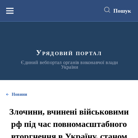
до
основного
Пошук
вмісту
Меню
Урядовий портал
Єдиний вебпортал органів виконавчої влади
України
Новини
Злочини, вчинені військовими
рф під час повномасштабного
вторгнення в Україну, станом