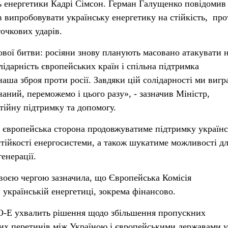
нь енергетики Кадрі Сімсон. Герман Галущенко повідомив
в випробовувати українську енергетику на стійкість, про
точкових ударів.
ової битви: росіяни знову планують масовано атакувати 
лідарність європейських країн і спільна підтримка
аша зброя проти росії. Завдяки цій солідарності ми вигр
наний, переможемо і цього разу»,
- зазначив Міністр,
тійну підтримку та допомогу.
о європейська сторона продовжуватиме підтримку українс
стійкості енергосистеми, а також шукатиме можливості д
енерації.
воєю чергою зазначила, що Європейська Комісія
українській енергетиці, зокрема фінансово.
-E ухвалить рішення щодо збільшення пропускних
х перетинів між Україною і європейськими державами у