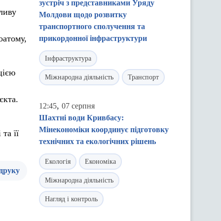
зустріч з представниками Уряду
ливу
Молдови щодо розвитку
транспортного сполучення та
оатому,
прикордонної інфраструктури
Інфраструктура
цією
Міжнародна діяльність
Транспорт
єкта.
,
12:45
07 серпня
Шахтні води Кривбасу:
Мінекономіки координує підготовку
та її
технічних та екологічних рішень
Екологія
Економіка
 друку
Міжнародна діяльність
Нагляд і контроль