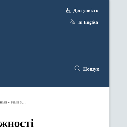
Доступність
In English
Пошук
Збільшення пропускної спроможності міждержавних перетинів між Україною та Європою і підготовка до зими - теми засідання Ради міністрів енергетики ЄС
жності