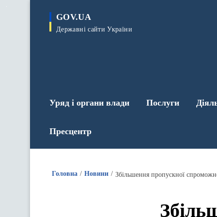
до
основного
GOV.UA
вмісту
Державні сайти України
Уряд і органи влади
Послуги
Діял
Пресцентр
Головна
Новини
Збіль