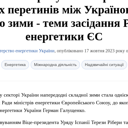
 перетинів між Україн
до зими - теми засідання 
енергетики ЄС
терство енергетики України
, опубліковано 17 жовтня 2023 року о
Енергетика
Міжнародна діяльність
Надзвичайні ситуації
у секторі України напередодні складної зими стала одніє
 Ради міністрів енергетики Європейського Союзу, до яко
енергетики України Герман Галущенко.
овуванням Віце-президента Уряду Іспанії Терези Рібери та