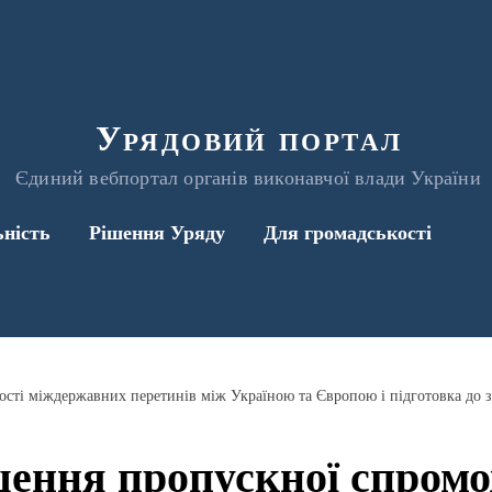
Урядовий портал
Єдиний вебпортал органів виконавчої влади України
ьність
Рішення Уряду
Для громадськості
шення пропускної спромо