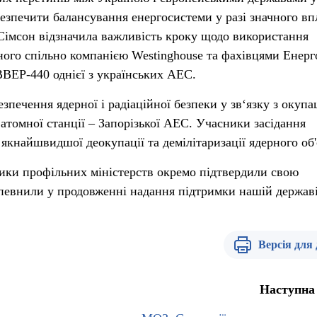
безпечити балансування енергосистеми у разі значного вп
Сімсон відзначила важливість кроку щодо використання
ного спільно компанією Westinghouse та фахівцями Енерг
ВВЕР-440 однієї з українських АЕС.
печення ядерної і радіаційної безпеки у зв‘язку з окупа
атомної станції – Запорізької АЕС. Учасники засідання
якнайшвидшої деокупації та демілітаризації ядерного об'
ники профільних міністерств окремо підтвердили свою
апевнили у продовженні надання підтримки нашій державі 
Версія для
Наступна