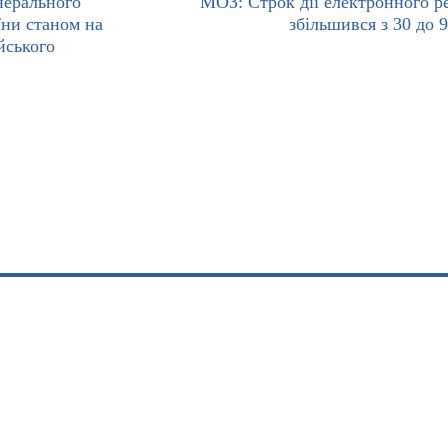
нерального
МОЗ: Строк дії електронного р
ни станом на
збільшився з 30 до 9
йського