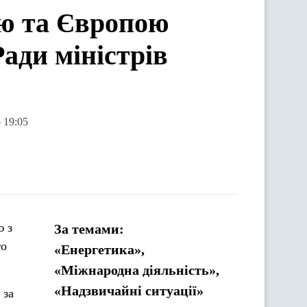
ою та Європою
Ради міністрів
 19:05
ю з
За темами:
го
«Енергетика»,
«Міжнародна діяльність»,
«Надзвичайні ситуації»
 за