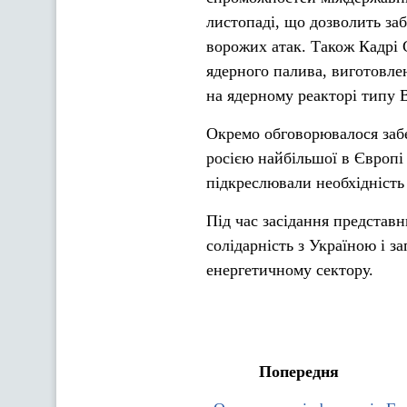
листопаді, що дозволить за
ворожих атак. Також Кадрі 
ядерного палива, виготовле
на ядерному реакторі типу 
Окремо обговорювалося забез
росією найбільшої в Європі 
підкреслювали необхідність 
Під час засідання представ
солідарність з Україною і з
енергетичному сектору.
Попередня