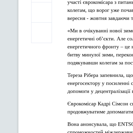
участі єврокомісара з пита
колегам, що ворог уже поча
вересня - жовтня завдаючи 
«Ми в очікуванні нової зим
енергетичні об’єкти. Але со
енергетичного фронту – це н
битву минулої зими, переко
подякувавши колегам за пос
Тереза Рібера запевнила, щ
енергосектору у посиленні 
допомоги у децентралізації г
Єврокомісар Кадрі Сімсон с
продовжуватиме допомагати 
Вона анонсувала, що ENTSO
спроможностей міждержавни