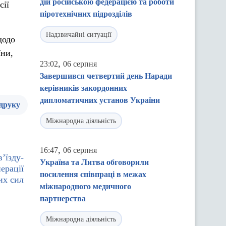
дій російською федерацією та роботи
сії
піротехнічних підрозділів
Надзвичайні ситуації
щодо
їни,
,
23:02
06 серпня
Завершився четвертий день Наради
керівників закордонних
дипломатичних установ України
 друку
Міжнародна діяльність
,
16:47
06 серпня
’їзду-
Україна та Литва обговорили
ерації
посилення співпраці в межах
их сил
міжнародного медичного
партнерства
Міжнародна діяльність