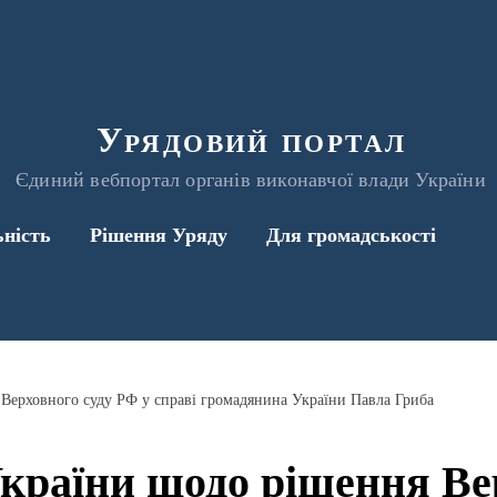
Урядовий портал
Єдиний вебпортал органів виконавчої влади України
ьність
Рішення Уряду
Для громадськості
Верховного суду РФ у справі громадянина України Павла Гриба
країни щодо рішення Вер