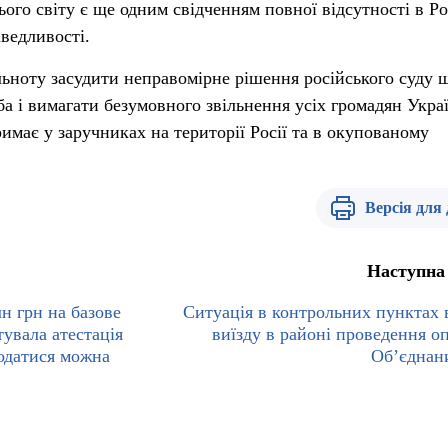
ього світу є ще одним свідченням повної відсутності в Ро
аведливості.
ьноту засудити неправомірне рішення російського суду 
а і вимагати безумовного звільнення усіх громадян Укра
имає у заручниках на території Росії та в окупованому
Версія для
Наступна
н грн на базове
Ситуація в контрольних пунктах в
тувала атестація
виїзду в районі проведення оп
податися можна
Об’єднан