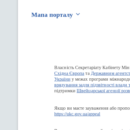
Мапа порталу
Перейти на сайт Ukraine.ua
Власність Секретаріату Кабінету Мін
Східна Європа
та
Державним агентст
України
у межах програми міжнародн
врядування задля підзвітності влади 
підтримки
Швейцарської агенції розв
Якщо ви маєте зауваження або пропоз
https://ukc.gov.ua/appeal