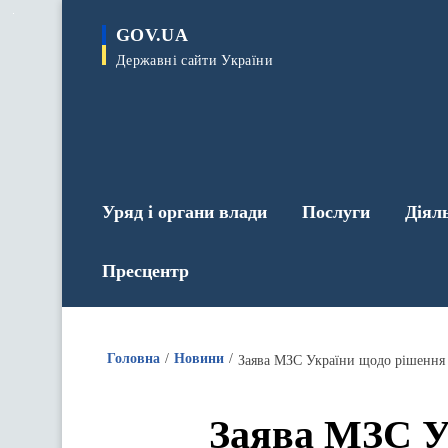
до
основного
GOV.UA
вмісту
Державні сайти України
Уряд і органи влади
Послуги
Діял
Пресцентр
Головна
Новини
Заява МЗС України щодо рішення 
Заява МЗС У