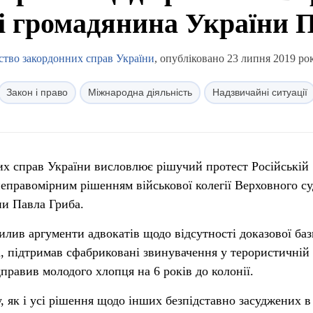
і громадянина України 
ство закордонних справ України
, опубліковано 23 липня 2019 рок
Закон і право
Міжнародна діяльність
Надзвичайні ситуації
их справ України висловлює рішучий протест Російській
 неправомірним рішенням військової колегії Верховного с
ни Павла Гриба.
илив аргументи адвокатів щодо відсутності доказової баз
а, підтримав сфабриковані звинувачення у терористичній
дправив молодого хлопця на 6 років до колонії.
, як і усі рішення щодо інших безпідставно засуджених 