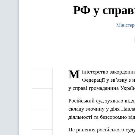
РФ у справ
Міністер
М
іністерство закордонн
Федерації у зв’язку з
у справі громадянина Украї
Російський суд зухвало відх
складу злочину у діях Павл
діяльності та безсоромно ві
Це рішення російського суду