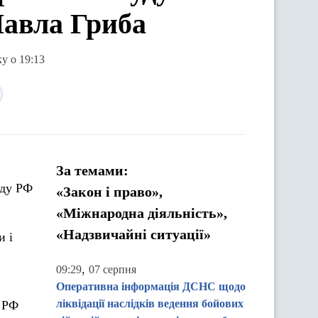
Павла Гриба
у о 19:13
За темами:
уду РФ
«Закон і право»,
«Міжнародна діяльність»,
«Надзвичайні ситуації»
и і
,
09:29
07 серпня
Оперативна інформація ДСНС щодо
ліквідації наслідків ведення бойових
в РФ