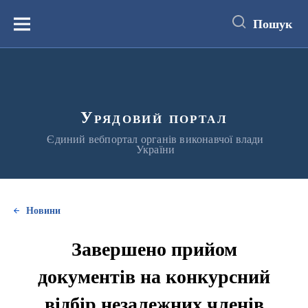
до
основного
Пошук
вмісту
Меню
Урядовий портал
Єдиний вебпортал органів виконавчої влади
України
Новини
Завершено прийом
документів на конкурсний
відбір незалежних членів