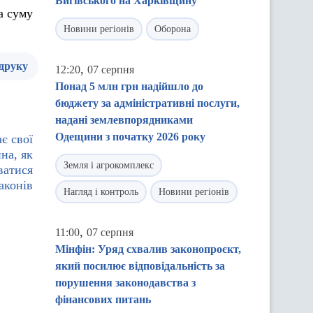
Вигівського на Харківщину
а суму
Новини регіонів
Оборона
 друку
,
12:20
07 серпня
Понад 5 млн грн надійшло до
бюджету за адміністративні послуги,
надані землевпорядниками
Одещини з початку 2026 року
є свої
на, як
Земля і агрокомплекс
ватися
аконів
Нагляд і контроль
Новини регіонів
,
11:00
07 серпня
Мінфін: Уряд схвалив законопроєкт,
який посилює відповідальність за
порушення законодавства з
фінансових питань