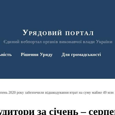
Урядовий портал
Єдиний вебпортал органів виконавчої влади України
ьність
Рішення Уряду
Для громадськості
серпень 2020 року забезпечили відшкодування втрат на суму майже 49 млн
удитори за січень – серп