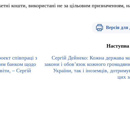
тні кошти, використані не за цільовим призначенням, н
Версія для
Наступна
оект співпраці з
Сергій Дейнеко: Кожна держава ма
им банком щодо
закони і обов’язок кожного громадяни
віти, – Сергій
України, так і іноземців, дотриму
цих з