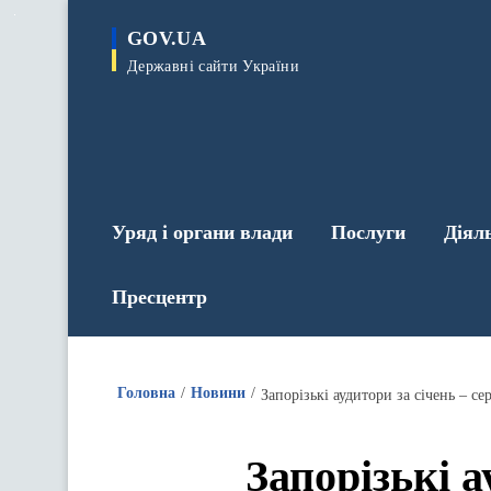
до
основного
GOV.UA
вмісту
Державні сайти України
Уряд і органи влади
Послуги
Діял
Пресцентр
Головна
Новини
Запорізькі аудитори за січень – 
Запорізькі а