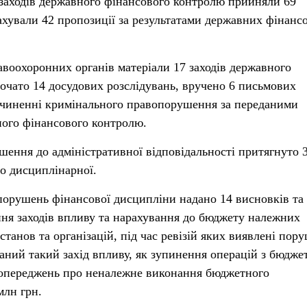
и заходів державного фінансового контролю прийняли 69
ахували 42 пропозиції за результатами державних фінанс
воохоронних органів матеріали 17 заходів державного
очато 14 досудових розслідувань, вручено 6 письмових
 вчиненні кримінального правопорушення за переданими
ного фінансового контролю.
шення до адміністративної відповідальності притягнуто 3
до дисциплінарної.
порушень фінансової дисципліни надано 14 висновків та
ня заходів впливу та нарахування до бюджету належних
станов та організацій, під час ревізій яких виявлені пор
ваний такий захід впливу, як зупинення операцій з бюдж
попереджень про неналежне виконання бюджетного
млн грн.