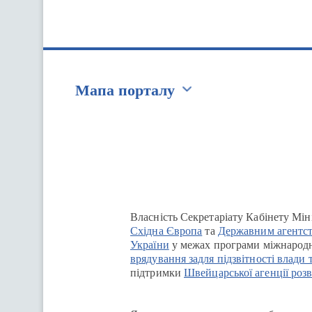
Мапа порталу
Перейти на сайт Ukraine.ua
Власність Секретаріату Кабінету Мін
Східна Європа
та
Державним агентст
України
у межах програми міжнародн
врядування задля підзвітності влади 
підтримки
Швейцарської агенції розв