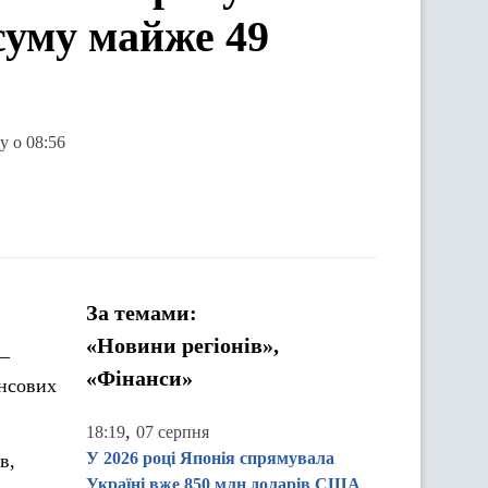
суму майже 49
у о 08:56
За темами:
«Новини регіонів»,
 ‒
«Фінанси»
ансових
,
18:19
07 серпня
У 2026 році Японія спрямувала
в,
Україні вже 850 млн доларів США