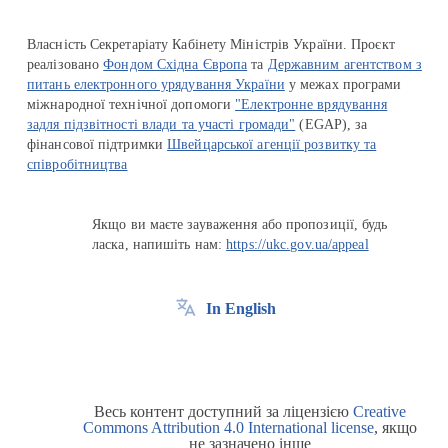
Власність Секретаріату Кабінету Міністрів України. Проєкт
реалізовано
Фондом Східна Європа
та
Державним агентством з
питань електронного урядування України
у межах програми
міжнародної технічної допомоги
"Електронне врядування
задля підзвітності влади та участі громади"
(EGAP), за
фінансової підтримки
Швейцарської агенції розвитку та
співробітництва
Якщо ви маєте зауваження або пропозиції, будь
ласка, напишіть нам:
https://ukc.gov.ua/appeal
In English
Весь контент доступний за ліцензією
Creative
Commons Attribution 4.0 International license
, якщо
не зазначено інше