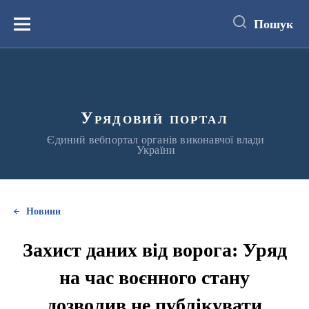
до
основного
Пошук
вмісту
Меню
Урядовий портал
Єдиний вебпортал органів виконавчої влади
України
Новини
Захист даних від ворога: Уряд
на час воєнного стану
дозволив не публікувати