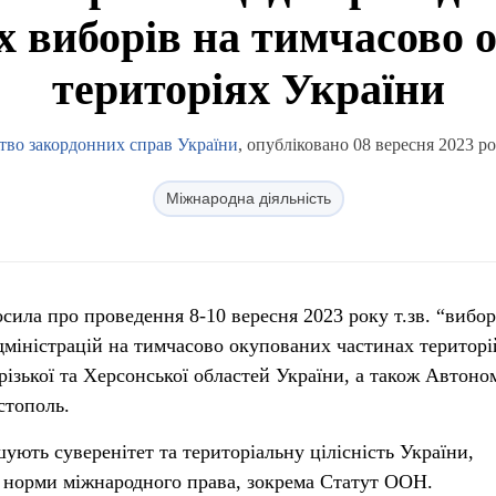
х виборів на тимчасово 
територіях України
тво закордонних справ України
, опубліковано 08 вересня 2023 ро
Міжнародна діяльність
осила про проведення 8-10 вересня 2023 року т.зв. “вибор
дміністрацій на тимчасово окупованих частинах територі
різької та Херсонської областей України, а також Автоно
стополь.
шують суверенітет та територіальну цілісність України,
а норми міжнародного права, зокрема Статут ООН.