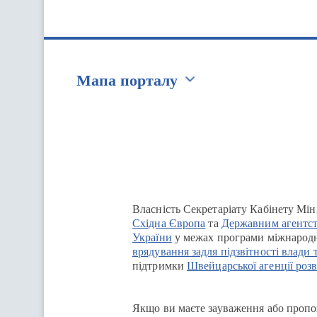
Мапа порталу
Перейти на сайт Ukraine.ua
Власність Секретаріату Кабінету Мін
Східна Європа
та
Державним агентст
України
у межах програми міжнародн
врядування задля підзвітності влади 
підтримки
Швейцарської агенції розв
Якщо ви маєте зауваження або пропоз