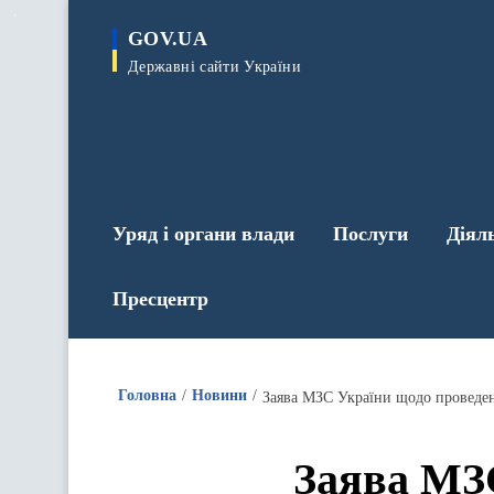
до
основного
GOV.UA
вмісту
Державні сайти України
Уряд і органи влади
Послуги
Діял
Пресцентр
Головна
Новини
Заява МЗС України щодо проведен
Заява МЗ