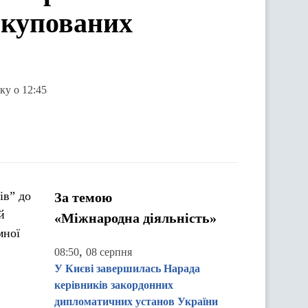
окупованих
ку о 12:45
ів” до
За темою
й
«Міжнародна діяльність»
мної
,
08:50
08 серпня
У Києві завершилась Нарада
керівників закордонних
дипломатичних установ України