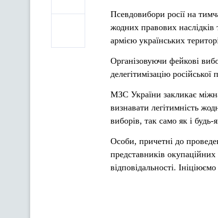
Псевдовибори росії на тимч
жодних правових наслідків 
армією українських територ
Організовуючи фейкові вибо
делегітимізацію російської 
МЗС України закликає міжнар
визнавати легітимність жодн
виборів, так само як і будь
Особи, причетні до проведе
представників окупаційних 
відповідальності. Ініціюєм