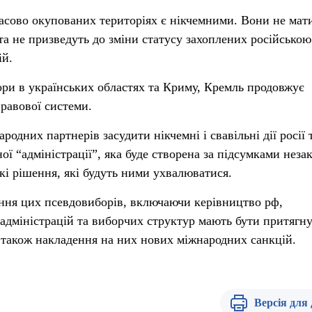
асово окупованих територіях є нікчемними. Вони не мат
та не призведуть до зміни статусу захоплених російською
ій.
ри в українських областях та Криму, Кремль продовжує
правової системи.
одних партнерів засудити нікчемні і свавільні дії росії 
ої “адміністрації”, яка буде створена за підсумками неза
-які рішення, які будуть ними ухвалюватися.
ння цих псевдовиборів, включаючи керівництво рф,
адміністрацій та виборчих структур мають бути притягну
о також накладення на них нових міжнародних санкцій.
Версія для