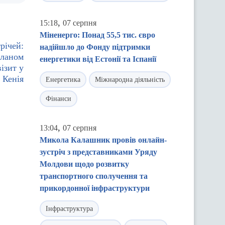
,
15:18
07 серпня
Міненерго: Понад 55,5 тис. євро
річей:
надійшло до Фонду підтримки
сланом
енергетики від Естонії та Іспанії
ізит у
 Кенія
Енергетика
Міжнародна діяльність
Фінанси
,
13:04
07 серпня
Микола Калашник провів онлайн-
зустріч з представниками Уряду
Молдови щодо розвитку
транспортного сполучення та
прикордонної інфраструктури
Інфраструктура