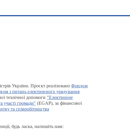
істрів України. Проєкт реалізовано
Фондом
вом з питань електронного урядування
ої технічної допомоги
"Електронне
та участі громади"
(EGAP), за фінансової
итку та співробітництва
иції, будь ласка, напишіть нам: