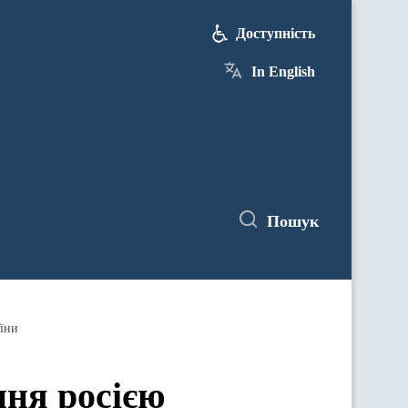
Доступність
In English
Пошук
аїни
ня росією