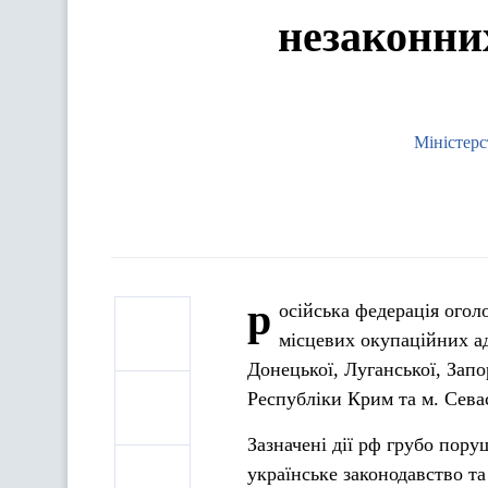
незаконни
Міністерс
р
осійська федерація огол
місцевих окупаційних а
Донецької, Луганської, Запо
Республіки Крим та м. Сева
Зазначені дії рф грубо пору
українське законодавство т