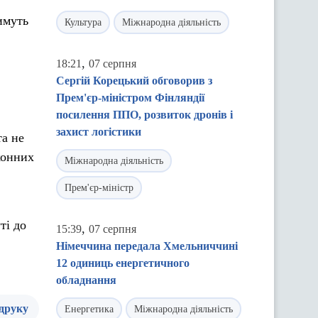
имуть
Культура
Міжнародна діяльність
,
18:21
07 серпня
Сергій Корецький обговорив з
Прем'єр-міністром Фінляндії
посилення ППО, розвиток дронів і
захист логістики
та не
конних
Міжнародна діяльність
Прем'єр-міністр
ті до
,
15:39
07 серпня
Німеччина передала Хмельниччині
12 одиниць енергетичного
обладнання
 друку
Енергетика
Міжнародна діяльність