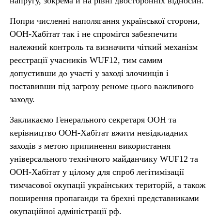
напругу, зокрема й на рівні двосторонніх відносин.
Попри численні наполягання української сторони,
ООН-Хабітат так і не спромігся забезпечити
належний контроль та визначити чіткий механізм
реєстрації учасників WUF12, тим самим
допустивши до участі у заході злочинців і
поставивши під загрозу реноме цього важливого
заходу.
Закликаємо Генерального секретаря ООН та
керівництво ООН-Хабітат вжити невідкладних
заходів з метою припинення використання
універсального технічного майданчику WUF12 та
ООН-Хабітат у цілому для спроб легітимізації
тимчасової окупації українських територій, а також
поширення пропаганди та брехні представниками
окупаційної адміністрації рф.