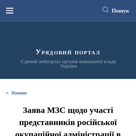
до
основного
Пошук
вмісту
Меню
Урядовий портал
Єдиний вебпортал органів виконавчої влади
України
Новини
Заява МЗС щодо участі
представників російської
окупаційної адміністрації в