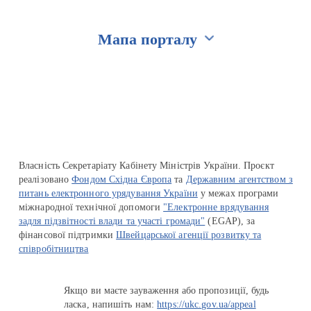
Мапа порталу
Перейти на сайт Ukraine.ua
Власність Секретаріату Кабінету Міністрів України. Проєкт
реалізовано
Фондом Східна Європа
та
Державним агентством з
питань електронного урядування України
у межах програми
міжнародної технічної допомоги
"Електронне врядування
задля підзвітності влади та участі громади"
(EGAP), за
фінансової підтримки
Швейцарської агенції розвитку та
співробітництва
Якщо ви маєте зауваження або пропозиції, будь
ласка, напишіть нам:
https://ukc.gov.ua/appeal