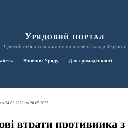
Урядовий портал
Єдиний вебпортал органів виконавчої влади України
ьність
Рішення Уряду
Для громадськості
 з 24.02.2022 по 20.05.2023
ові втрати противника з 