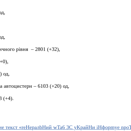
од,
од,
чного рівня – 2801 (+32),
+0),
) од,
а автоцистерн – 6103 (+20) од,
3 (+4).