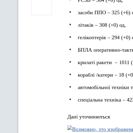
РСЗВ – 564 (+0) од,
засоби ППО ‒ 325 (+6) 
літаків – 308 (+0) од,
гелікоптерів – 294 (+0) 
БПЛА оперативно-такти
крилаті ракети ‒ 1011 (
кораблі /катери ‒ 18 (+0
автомобільної техніки т
спеціальна техніка ‒ 42
Дані уточнюються