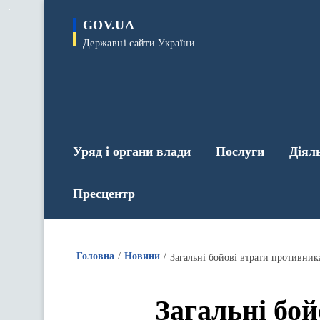
до
основного
GOV.UA
вмісту
Державні сайти України
Уряд і органи влади
Послуги
Діял
Пресцентр
Головна
Новини
Загальні бойові втрати противника
Загальні бой