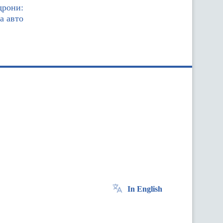
дрони:
а авто
In English