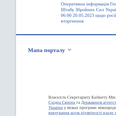
Оперативна інформація Ге
Штабу Збройних Сил Украї
06:00 20.05.2023 щодо росі
вторгнення
Мапа порталу
Перейти на сайт Ukraine.ua
Власність Секретаріату Кабінету Мін
Східна Європа
та
Державним агентст
України
у межах програми міжнародн
врядування задля підзвітності влади 