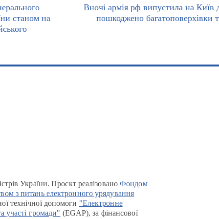
нерального
Вночі армія рф випустила на Київ 
ни станом на
пошкоджено багатоповерхівки т
йського
істрів України. Проєкт реалізовано
Фондом
вом з питань електронного урядування
ої технічної допомоги
"Електронне
та участі громади"
(EGAP), за фінансової