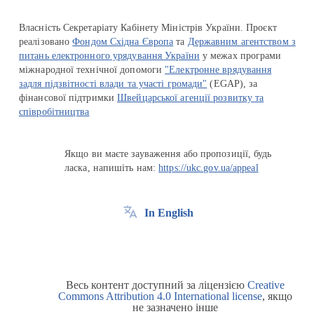
Власність Секретаріату Кабінету Міністрів України. Проєкт
реалізовано
Фондом Східна Європа
та
Державним агентством з
питань електронного урядування України
у межах програми
міжнародної технічної допомоги
"Електронне врядування
задля підзвітності влади та участі громади"
(EGAP), за
фінансової підтримки
Швейцарської агенції розвитку та
співробітництва
Якщо ви маєте зауваження або пропозиції, будь
ласка, напишіть нам:
https://ukc.gov.ua/appeal
In English
Весь контент доступний за ліцензією
Creative
Commons Attribution 4.0 International license
, якщо
не зазначено інше