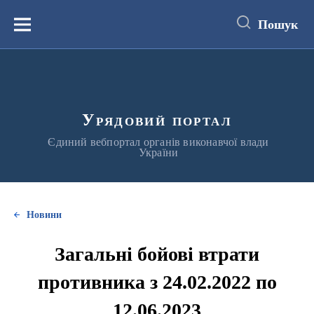
до
основного
Пошук
вмісту
Меню
Урядовий портал
Єдиний вебпортал органів виконавчої влади
України
Новини
Загальні бойові втрати
противника з 24.02.2022 по
12.06.2023