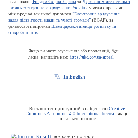
реалізовано
Фондом Східна Європа
та
Державним агентством з
питань електронного урядування України
у межах програми
міжнародної технічної допомоги
"Електронне врядування
задля підзвітності влади та участі громади"
(EGAP), за
фінансової підтримки
Швейцарської агенції розвитку та
співробітництва
Якщо ви маєте зауваження або пропозиції, будь
ласка, напишіть нам:
https://ukc.gov.ua/appeal
In English
Весь контент доступний за ліцензією
Creative
Commons Attribution 4.0 International license
, якщо
не зазначено інше
розробник порталу