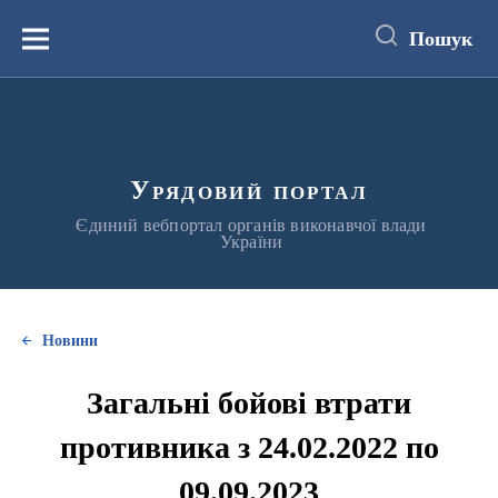
до
основного
Пошук
вмісту
Меню
Урядовий портал
Єдиний вебпортал органів виконавчої влади
України
Новини
Загальні бойові втрати
противника з 24.02.2022 по
09.09.2023