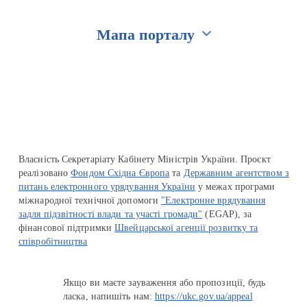
Мапа порталу
Перейти на сайт Ukraine.ua
Власність Секретаріату Кабінету Міністрів України. Проєкт
реалізовано
Фондом Східна Європа
та
Державним агентством з
питань електронного урядування України
у межах програми
міжнародної технічної допомоги
"Електронне врядування
задля підзвітності влади та участі громади"
(EGAP), за
фінансової підтримки
Швейцарської агенції розвитку та
співробітництва
Якщо ви маєте зауваження або пропозиції, будь
ласка, напишіть нам:
https://ukc.gov.ua/appeal