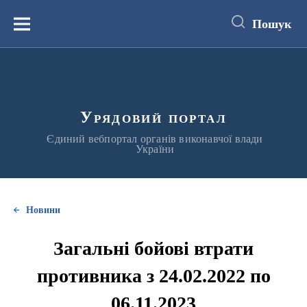
до
основного
Пошук
вмісту
Меню
Урядовий портал
Єдиний вебпортал органів виконавчої влади
України
Новини
Загальні бойові втрати
противника з 24.02.2022 по
06.11.2023