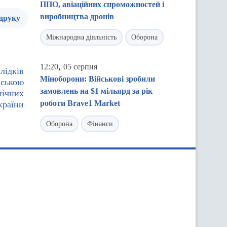
ППО, авіаційних спроможностей і
виробництва дронів
 друку
Міжнародна діяльність
Оборона
,
12:20
05 серпня
лідків
Міноборони: Військові зробили
йською
замовлень на $1 мільярд за рік
нічних
роботи Brave1 Market
країни
Оборона
Фінанси