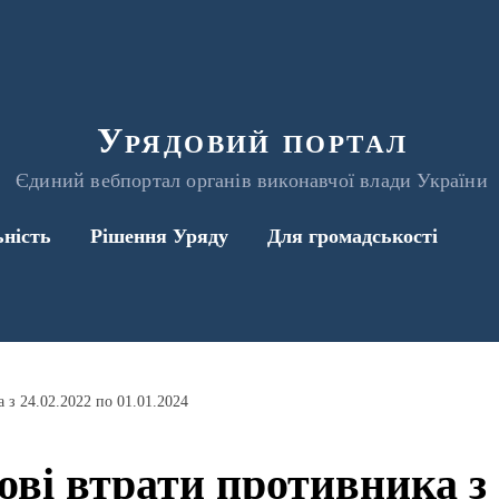
Урядовий портал
Єдиний вебпортал органів виконавчої влади України
ьність
Рішення Уряду
Для громадськості
 з 24.02.2022 по 01.01.2024
ові втрати противника з 