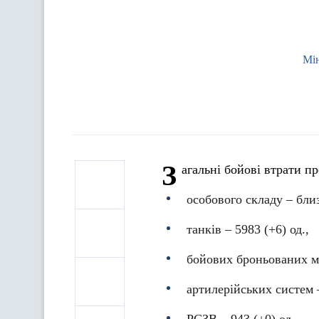
Мін
З
агальні бойові втрати п
особового складу ‒ близ
танків ‒ 5983 (+6) од.,
бойових броньованих ма
артилерійських систем –