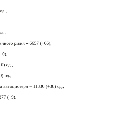
од.,
од.,
ного рівня – 6657 (+66),
+0),
0) од.,
) од.,
а автоцистерн – 11330 (+38) од.,
277 (+9).