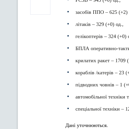
РСЗВ – 943 (+0) од.,
засобів ППО ‒ 625 (+2) 
літаків – 329 (+0) од.,
гелікоптерів – 324 (+0) 
БПЛА оперативно-тактич
крилатих ракет ‒ 1709 (
кораблів /катерів ‒ 23 (+
підводних човнів – 1 (+0
автомобільної техніки т
спеціальної техніки ‒ 1
Дані уточнюються.