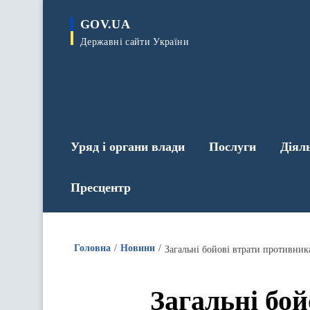
до
основного
GOV.UA
вмісту
Державні сайти України
Уряд і органи влади
Послуги
Діял
Пресцентр
Головна
Новини
Загальні бойові втрати противника
Загальні бой