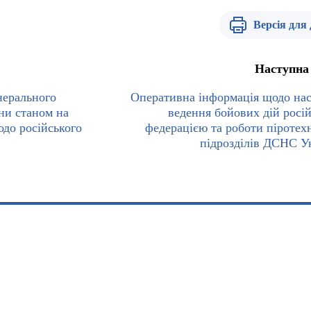
Версія для
Наступна
нерального
Оперативна інформація щодо нас
ни станом на
ведення бойових дій росі
одо російського
федерацією та роботи піротех
підрозділів ДСНС У