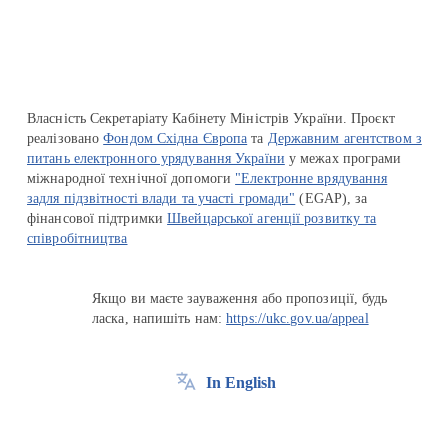
Власність Секретаріату Кабінету Міністрів України. Проєкт
реалізовано
Фондом Східна Європа
та
Державним агентством з
питань електронного урядування України
у межах програми
міжнародної технічної допомоги
"Електронне врядування
задля підзвітності влади та участі громади"
(EGAP), за
фінансової підтримки
Швейцарської агенції розвитку та
співробітництва
Якщо ви маєте зауваження або пропозиції, будь
ласка, напишіть нам:
https://ukc.gov.ua/appeal
In English