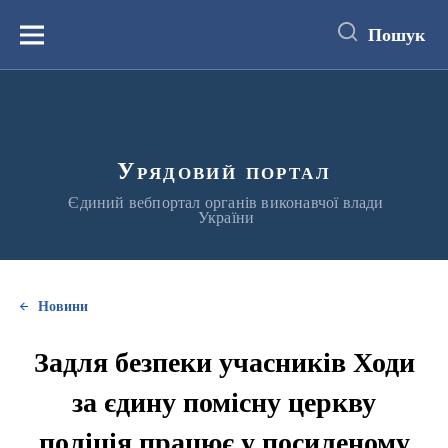
до
основного
Пошук
вмісту
Меню
Урядовий портал
Єдиний вебпортал органів виконавчої влади
України
Новини
Задля безпеки учасників Ходи
за єдину помісну церкву
поліція працює у посиленому