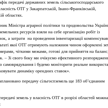
фік передачі державних земель сільськогосподарського
ласність ОТГ у Закарпатській, Івано-Франківській,
ій областях.
ник Міністра аграрної політики та продовольства Україн
мельних ресурсів взяли на себе організацію робіт із
ок, а затрати на проведення інвентаризації компенсував
ультаті якої ОТГ отримують належним чином оформлені зе
мерами, чіткими межами, готові для прийняття на баланс
. – Зі свого боку ми очікуємо ефективного розпоряджен
о самоврядування і будемо моніторити реальне використ
дковувати динаміку орендних ставок».
заплановано передачу сільгоспземель ще 183 об’єднаним
ередачі земель у власність ОТГ в розрізі областей можна
: