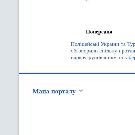
Попередня
Поліцейські України та Ту
обговорили спільну проти
наркоугрупованням та кібе
Мапа порталу
Перейти на сайт Ukraine.ua