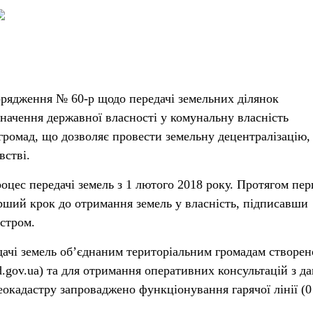
орядження № 60-р щодо передачі земельних ділянок
значення державної власності у комунальну власність
громад, що дозволяє провести земельну децентралізацію,
встві.
оцес передачі земель з 1 лютого 2018 року. Протягом пе
ший крок до отримання земель у власність, підписавши
стром.
дачі земель об’єднаним територіальним громадам створен
d.gov.ua) та для отримання оперативних консультацій з д
еокадастру запроваджено функціонування гарячої лінії (0