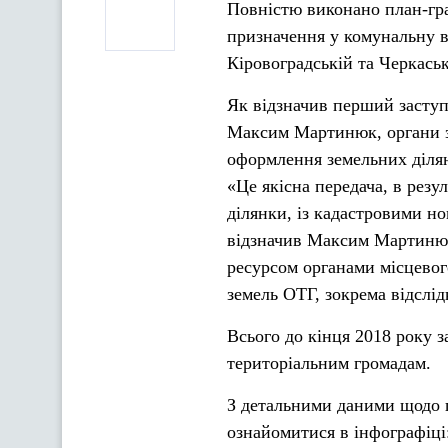
Повністю виконано план-гра
призначення у комунальну в
Кіровоградській та Черкаськ
Як відзначив перший заступ
Максим Мартинюк, органи зе
оформлення земельних ділян
«Це якісна передача, в рез
ділянки, із кадастровими но
відзначив Максим Мартинюк
ресурсом органами місцевог
земель ОТГ, зокрема відслі
Всього до кінця 2018 року 
територіальним громадам.
З детальними даними щодо п
ознайомитися в інфографіці