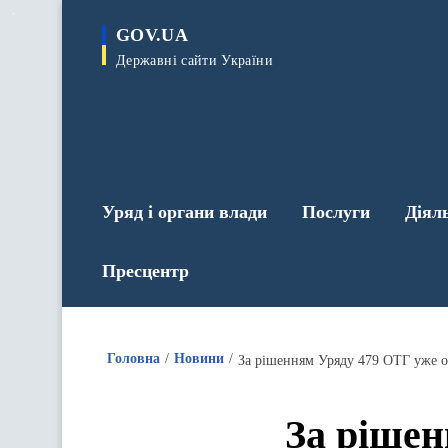
до
основного
GOV.UA
вмісту
Державні сайти України
Уряд і органи влади
Послуги
Діял
Пресцентр
Головна
Новини
За рішенням Уряду 479 ОТГ уже о
За рішен