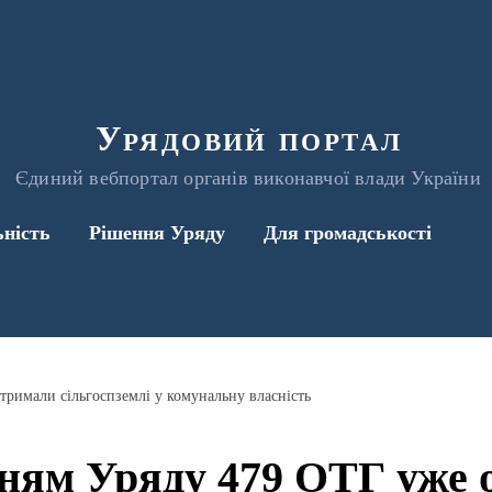
Урядовий портал
Єдиний вебпортал органів виконавчої влади України
ьність
Рішення Уряду
Для громадськості
тримали сільгоспземлі у комунальну власність
ням Уряду 479 ОТГ уже