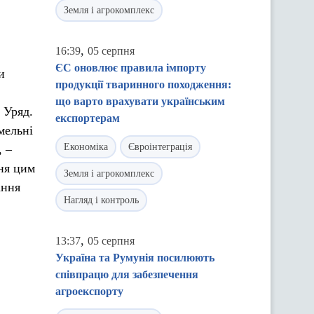
Земля і агрокомплекс
,
16:39
05 серпня
ЄС оновлює правила імпорту
и
продукції тваринного походження:
що варто врахувати українським
 Уряд.
експортерам
мельні
Економіка
Євроінтеграція
, –
ня цим
Земля і агрокомплекс
ання
Нагляд і контроль
,
13:37
05 серпня
Україна та Румунія посилюють
співпрацю для забезпечення
агроекспорту