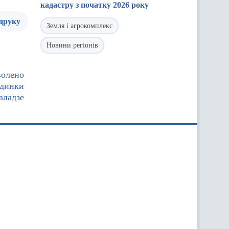
кадастру з початку 2026 року
 друку
Земля і агрокомплекс
Новини регіонів
волено
удинки
аладзе