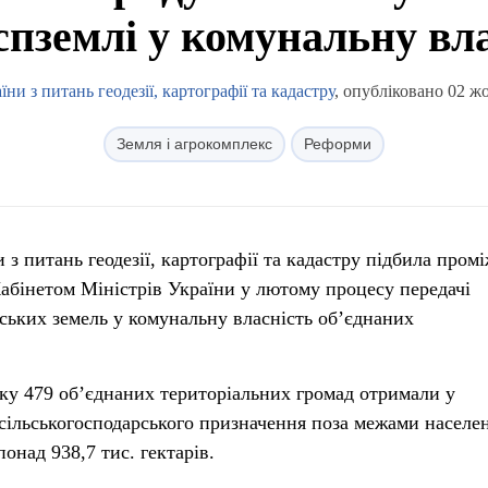
спземлі у комунальну вл
и з питань геодезії, картографії та кадастру
, опубліковано 02 ж
Земля і агрокомплекс
Реформи
з питань геодезії, картографії та кадастру підбила промі
абінетом Міністрів України у лютому процесу передачі
ських земель у комунальну власність об’єднаних
ку 479 об’єднаних територіальних громад отримали у
 сільськогосподарського призначення поза межами населе
онад 938,7 тис. гектарів.