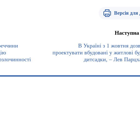
Версія для
Наступна
реччини
В Україні з 1 жовтня доз
дію
проектувати вбудовані у житлові б
рзлочинності
дитсадки, – Лев Парцх