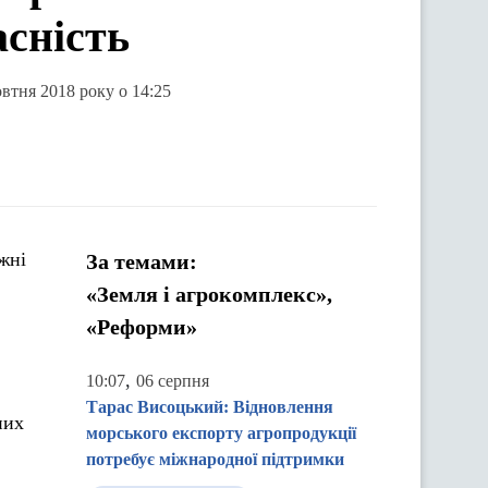
асність
овтня 2018 року о 14:25
жні
За темами:
«Земля і агрокомплекс»,
«Реформи»
,
10:07
06 серпня
Тарас Висоцький: Відновлення
них
морського експорту агропродукції
потребує міжнародної підтримки