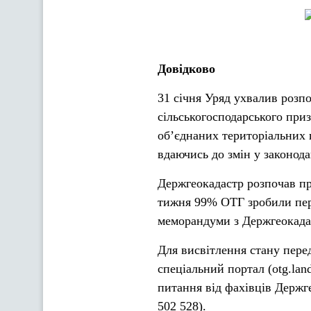
Довідково
31 січня Уряд ухвалив розп
сільськогосподарського при
об’єднаних територіальних 
вдаючись до змін у законода
Держгеокадастр розпочав пр
тижня 99% ОТГ зробили пер
меморандуми з Держгеокада
Для висвітлення стану пере
спеціальний портал (otg.lan
питання від фахівців Держг
502 528).