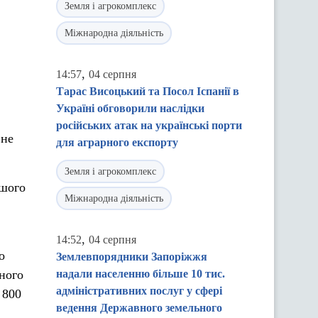
Земля і агрокомплекс
Міжнародна діяльність
,
14:57
04 серпня
Тарас Висоцький та Посол Іспанії в
Україні обговорили наслідки
російських атак на українські порти
 не
для аграрного експорту
Земля і агрокомплекс
ршого
Міжнародна діяльність
,
14:52
04 серпня
о
Землевпорядники Запоріжжя
аного
надали населенню більше 10 тис.
адміністративних послуг у сфері
 800
ведення Державного земельного