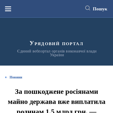
до
основного
Пошук
вмісту
Меню
Урядовий портал
Єдиний вебпортал органів виконавчої влади
України
Новини
За пошкоджене росіянами
майно держава вже виплатила
родинам 1,5 млрд грн, —