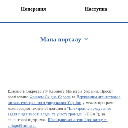
Попередня
Наступна
Мапа порталу
Перейти на сайт Ukraine.ua
Власність Секретаріату Кабінету Міністрів України. Проєкт
реалізовано
Фондом Східна Європа
та
Державним агентством з
питань електронного урядування України
у межах програми
міжнародної технічної допомоги
"Електронне врядування
задля підзвітності влади та участі громади"
(EGAP), за
фінансової підтримки
Швейцарської агенції розвитку та
співробітництва