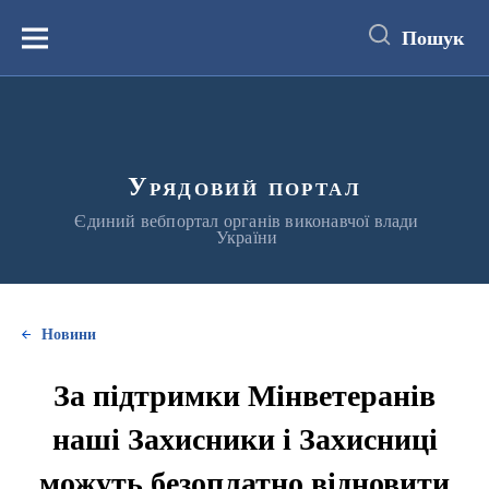
до
основного
Пошук
вмісту
Меню
Урядовий портал
Єдиний вебпортал органів виконавчої влади
України
Новини
За підтримки Мінветеранів
наші Захисники і Захисниці
можуть безоплатно відновити