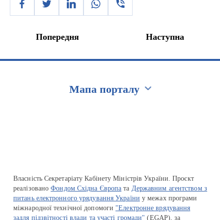
Попередня
Наступна
Мапа порталу
Перейти на сайт Ukraine.ua
Власність Секретаріату Кабінету Міністрів України. Проєкт
реалізовано
Фондом Східна Європа
та
Державним агентством з
питань електронного урядування України
у межах програми
міжнародної технічної допомоги
"Електронне врядування
задля підзвітності влади та участі громади"
(EGAP), за