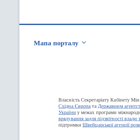
Мапа порталу
Перейти на сайт Ukraine.ua
Власність Секретаріату Кабінету Мін
Східна Європа
та
Державним агентст
України
у межах програми міжнародн
врядування задля підзвітності влади 
підтримки
Швейцарської агенції розв