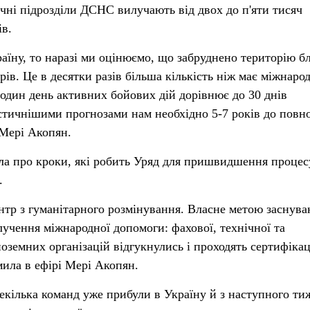
чні підрозділи ДСНС вилучають від двох до п'яти тисяч
в.
їну, то наразі ми оцінюємо, що забруднено територію б
рів. Це в десятки разів більша кількість ніж має міжнаро
 один день активних бойових дій дорівнює до 30 днів
стичнішими прогнозами нам необхідно 5-7 років до повн
 Мері Акопян.
ла про кроки, які робить Уряд для пришвидшення процес
.
тр з гуманітарного розмінування. Власне метою заснува
лучення міжнародної допомоги: фахової, технічної та
оземних організацій відгукнулись і проходять сертифіка
мила в ефірі Мері Акопян.
екілька команд уже прибули в Україну й з наступного ти