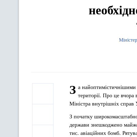
необхідн
Міністе
З
а найоптимістичнішими п
території. Про це вчора
Міністра внутрішніх справ 
З початку широкомасштабног
держави знешкоджено майже 
тис. авіаційних бомб. Рятув