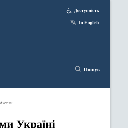
Доступність
In English
Пошук
 Акопян
ми Україні