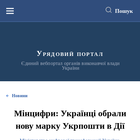
до
основного
Пошук
вмісту
Меню
Урядовий портал
Єдиний вебпортал органів виконавчої влади
України
Новини
Мінцифри: Українці обрали
нову марку Укрпошти в Дії