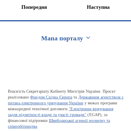
Попередня
Наступна
Мапа порталу
Перейти на сайт Ukraine.ua
Власність Секретаріату Кабінету Міністрів України. Проєкт
реалізовано
Фондом Східна Європа
та
Державним агентством з
питань електронного урядування України
у межах програми
міжнародної технічної допомоги
"Електронне врядування
задля підзвітності влади та участі громади"
(EGAP), за
фінансової підтримки
Швейцарської агенції розвитку та
співробітництва