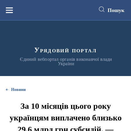
до
основного
Пошук
вмісту
Меню
Урядовий портал
Єдиний вебпортал органів виконавчої влади
України
Новини
За 10 місяців цього року
українцям виплачено близько
29,6 млрд грн субсидій, —