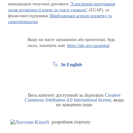
міжнародної технічної допомоги
"Електронне врядування
задля підзвітності влади та участі громади"
(EGAP), за
фінансової підтримки
Швейцарської агенції розвитку та
співробітництва
Якщо ви маєте зауваження або пропозиції, будь
ласка, напишіть нам:
https://ukc.gov.ua/appeal
In English
Весь контент доступний за ліцензією
Creative
Commons Attribution 4.0 International license
, якщо
не зазначено інше
розробник порталу