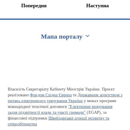
Попередня
Наступна
Мапа порталу
Перейти на сайт Ukraine.ua
Власність Секретаріату Кабінету Міністрів України. Проєкт
реалізовано
Фондом Східна Європа
та
Державним агентством з
питань електронного урядування України
у межах програми
міжнародної технічної допомоги
"Електронне врядування
задля підзвітності влади та участі громади"
(EGAP), за
фінансової підтримки
Швейцарської агенції розвитку та
співробітництва