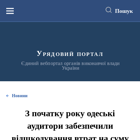
до
основного
Пошук
вмісту
Меню
Урядовий портал
Єдиний вебпортал органів виконавчої влади
України
Новини
З початку року одеські
аудитори забезпечили
відшкодування втрат на суму