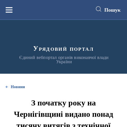
до
основного
Пошук
вмісту
Меню
Урядовий портал
Єдиний вебпортал органів виконавчої влади
України
Новини
З початку року на
Чернігівщині видано понад
тисячу витягів з технічної