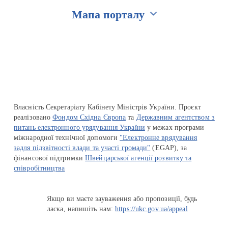
Мапа порталу
Перейти на сайт Ukraine.ua
Власність Секретаріату Кабінету Міністрів України. Проєкт
реалізовано
Фондом Східна Європа
та
Державним агентством з
питань електронного урядування України
у межах програми
міжнародної технічної допомоги
"Електронне врядування
задля підзвітності влади та участі громади"
(EGAP), за
фінансової підтримки
Швейцарської агенції розвитку та
співробітництва
Якщо ви маєте зауваження або пропозиції, будь
ласка, напишіть нам:
https://ukc.gov.ua/appeal