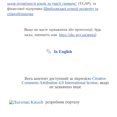
задля підзвітності влади та участі громади"
(EGAP), за
фінансової підтримки
Швейцарської агенції розвитку та
співробітництва
Якщо ви маєте зауваження або пропозиції, будь
ласка, напишіть нам:
https://ukc.gov.ua/appeal
In English
Весь контент доступний за ліцензією
Creative
Commons Attribution 4.0 International license
, якщо
не зазначено інше
розробник порталу