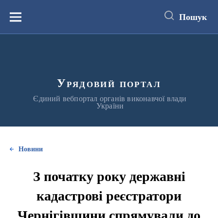
до
основного
Пошук
вмісту
Меню
Урядовий портал
Єдиний вебпортал органів виконавчої влади
України
Новини
З початку року державні
кадастрові реєстратори
Чернігівщини спрямували до