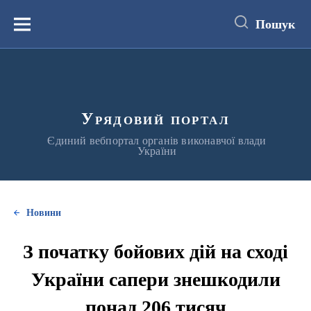
до
основного
Пошук
вмісту
Меню
Урядовий портал
Єдиний вебпортал органів виконавчої влади
України
Новини
З початку бойових дій на сході
України сапери знешкодили
понад 206 тисяч