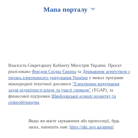
Мапа порталу
Перейти на сайт Ukraine.ua
Власність Секретаріату Кабінету Міністрів України. Проєкт
реалізовано
Фондом Східна Європа
та
Державним агентством з
питань електронного урядування України
у межах програми
міжнародної технічної допомоги
"Електронне врядування
задля підзвітності влади та участі громади"
(EGAP), за
фінансової підтримки
Швейцарської агенції розвитку та
співробітництва
Якщо ви маєте зауваження або пропозиції, будь
ласка, напишіть нам:
https://ukc.gov.ua/appeal