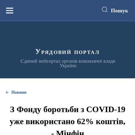
до
основного
Пошук
вмісту
Меню
Урядовий портал
Єдиний вебпортал органів виконавчої влади
України
Новини
З Фонду боротьби з COVID-19
уже використано 62% коштів,
- Мінфін