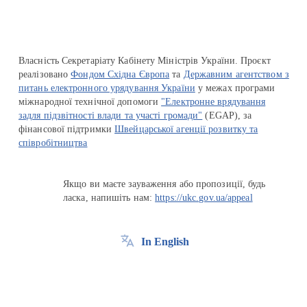
Власність Секретаріату Кабінету Міністрів України. Проєкт
реалізовано
Фондом Східна Європа
та
Державним агентством з
питань електронного урядування України
у межах програми
міжнародної технічної допомоги
"Електронне врядування
задля підзвітності влади та участі громади"
(EGAP), за
фінансової підтримки
Швейцарської агенції розвитку та
співробітництва
Якщо ви маєте зауваження або пропозиції, будь
ласка, напишіть нам:
https://ukc.gov.ua/appeal
In English