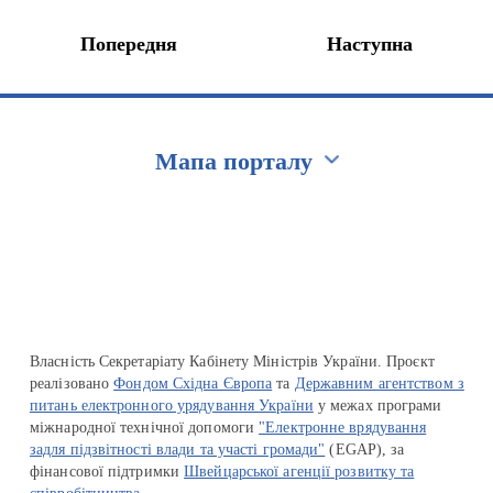
Попередня
Наступна
Мапа порталу
Перейти на сайт Ukraine.ua
Власність Секретаріату Кабінету Міністрів України. Проєкт
реалізовано
Фондом Східна Європа
та
Державним агентством з
питань електронного урядування України
у межах програми
міжнародної технічної допомоги
"Електронне врядування
задля підзвітності влади та участі громади"
(EGAP), за
фінансової підтримки
Швейцарської агенції розвитку та