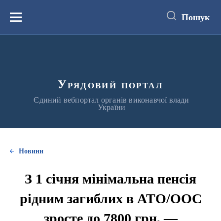
до
основного
Пошук
вмісту
Меню
Урядовий портал
Єдиний вебпортал органів виконавчої влади
України
Новини
З 1 січня мінімальна пенсія
рідним загиблих в АТО/ООС
зросте до 7800 грн, —