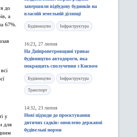
завершили відбудову будинків на
ся до
власній земельній ділянці
ів, а
на 67%.
Будівництво
Інфраструктура
азав
,
16:23
27 липня
На Дніпропетровщині триває
будівництво автодороги, яка
покращить сполучення з Києвом
 всі
єї
Будівництво
Інфраструктура
Транспорт
,
14:32
23 липня
Нові підходи до проєктування
і у
дитячих садків: оновлено державні
и для
будівельні норми
одним