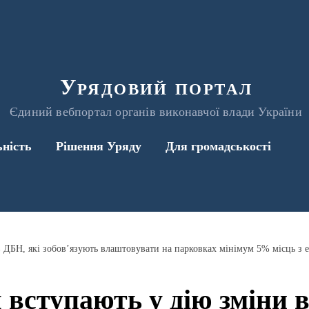
Урядовий портал
Єдиний вебпортал органів виконавчої влади України
ьність
Рішення Уряду
Для громадськості
 вступають у дію зміни 