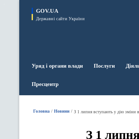
до
основного
GOV.UA
вмісту
Державні сайти України
Уряд і органи влади
Послуги
Діял
Пресцентр
Головна
Новини
З 1 липня