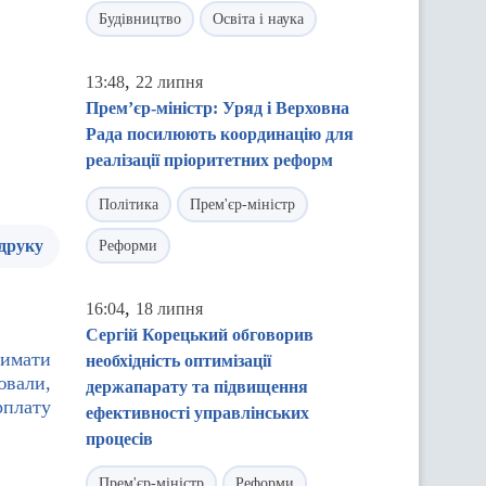
Будівництво
Освіта і наука
,
13:48
22 липня
Прем’єр-міністр: Уряд і Верховна
Рада посилюють координацію для
реалізації пріоритетних реформ
Політика
Прем'єр-міністр
 друку
Реформи
,
16:04
18 липня
Сергій Корецький обговорив
римати
необхідність оптимізації
ювали,
держапарату та підвищення
рплату
ефективності управлінських
процесів
Прем'єр-міністр
Реформи