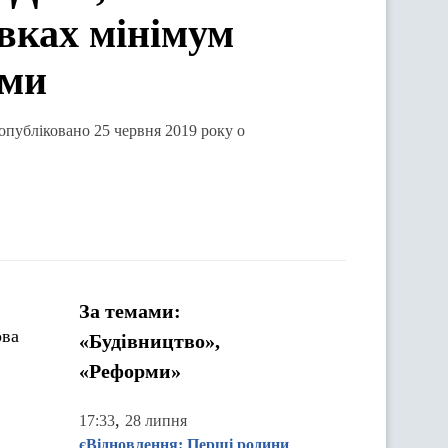
вках мінімум
ами
 опубліковано 25 червня 2019 року о
За темами:
ова
«Будівництво»,
«Реформи»
,
17:33
28 липня
єВідновлення: Перші родини