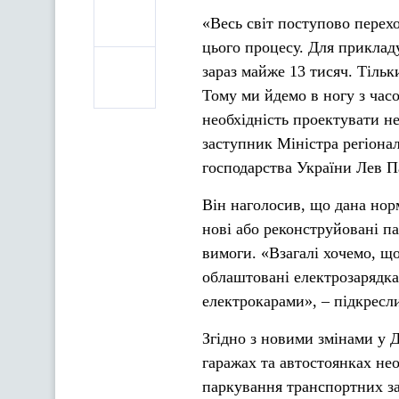
«Весь світ поступово перехо
цього процесу. Для прикладу
зараз майже 13 тисяч. Тільк
Тому ми йдемо в ногу з час
необхідність проектувати н
заступник Міністра регіона
господарства України Лев П
Він наголосив, що дана норм
нові або реконструйовані п
вимоги. «Взагалі хочемо, що
облаштовані електрозарядка
електрокарами», – підкресл
Згідно з новими змінами у 
гаражах та автостоянках не
паркування транспортних з