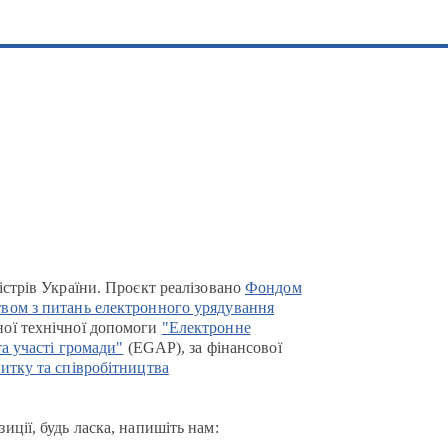
істрів України. Проєкт реалізовано
Фондом
вом з питань електронного урядування
ої технічної допомоги
"Електронне
та участі громади"
(EGAP), за фінансової
итку та співробітництва
иції, будь ласка, напишіть нам: