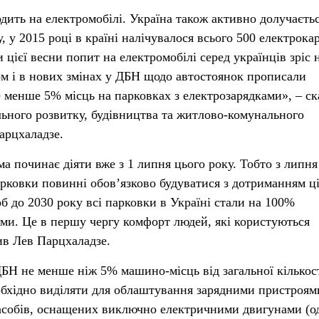
дить на електромобілі. Україна також активно долучаєть
, у 2015 році в країні налічувалося всього 500 електрокар
и цієї весни попит на електромобілі серед українців зріс 
ом і в нових змінах у ДБН щодо автостоянок прописали
е менше 5% місць на парковках з електрозарядками», – ск
льного розвитку, будівництва та житлово-комунального
арцхаладзе.
а починає діяти вже з 1 липня цього року. Тобто з липня
арковки повинні обов’язково будуватися з дотриманням ці
б до 2030 року всі парковки в Україні стали на 100%
ми. Це в першу чергу комфорт людей, які користуються
ив Лев Парцхаладзе.
ДБН не менше ніж 5% машино-місць від загальної кількост
обхідно виділяти для облаштування зарядними пристроям
асобів, оснащених виключно електричними двигунами (