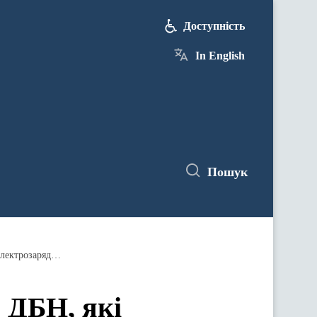
Доступність
In English
Пошук
З 1 липня вступають у дію зміни в ДБН, які зобов’язують влаштовувати на парковках мінімум 5% місць з електрозарядками
в ДБН, які