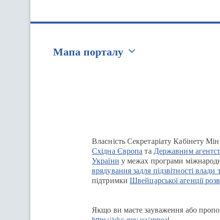
Мапа порталу
Перейти на сайт Ukraine.ua
Власність Секретаріату Кабінету Мін
Східна Європа
та
Державним агентст
України
у межах програми міжнародн
врядування задля підзвітності влади 
підтримки
Швейцарської агенції розв
Якщо ви маєте зауваження або пропоз
https://ukc.gov.ua/appeal