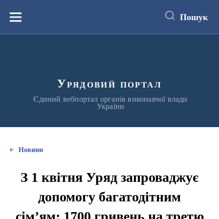
до
основного
Пошук
вмісту
Меню
Урядовий портал
Єдиний вебпортал органів виконавчої влади
України
Новини
З 1 квітня Уряд запроваджує
допомогу багатодітним
сім’ям: 1700 гривень на третю