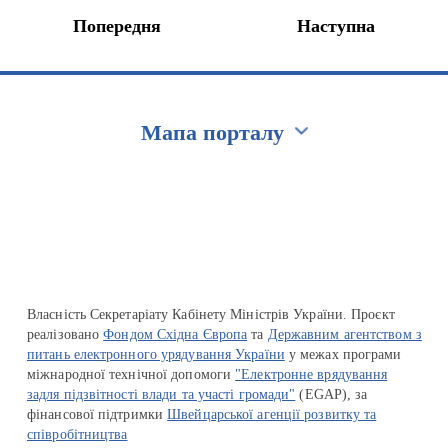
Попередня
Наступна
Мапа порталу
Перейти на сайт Ukraine.ua
Власність Секретаріату Кабінету Міністрів України. Проєкт
реалізовано
Фондом Східна Європа
та
Державним агентством з
питань електронного урядування України
у межах програми
міжнародної технічної допомоги
"Електронне врядування
задля підзвітності влади та участі громади"
(EGAP), за
фінансової підтримки
Швейцарської агенції розвитку та
співробітництва