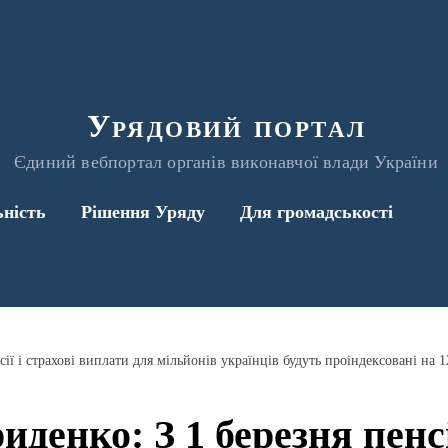
Урядовий портал
Єдиний вебпортал органів виконавчої влади України
ьність
Рішення Уряду
Для громадськості
ії і страхові виплати для мільйонів українців будуть проіндексовані на 
денко: З 1 березня пенсії