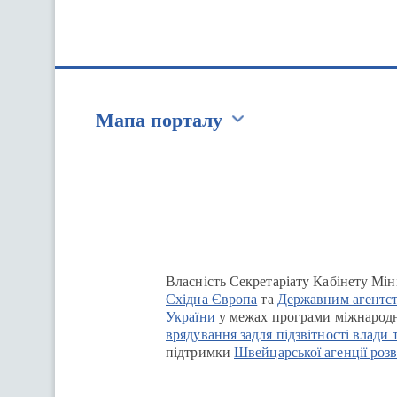
Мапа порталу
Перейти на сайт Ukraine.ua
Власність Секретаріату Кабінету Мін
Східна Європа
та
Державним агентст
України
у межах програми міжнародн
врядування задля підзвітності влади 
підтримки
Швейцарської агенції розв