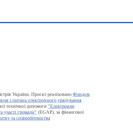
істрів України. Проєкт реалізовано
Фондом
вом з питань електронного урядування
ої технічної допомоги
"Електронне
та участі громади"
(EGAP), за фінансової
итку та співробітництва