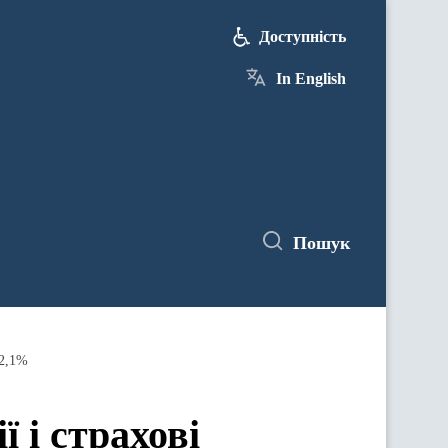
Доступність
In English
Пошук
12,1%
 і страхові