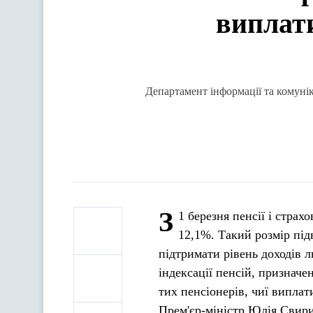
виплати
Департамент інформації та комунік
З
1 березня пенсії і страх
12,1%. Такий розмір під
підтримати рівень доходів 
індексації пенсій, признач
тих пенсіонерів, чиї виплат
Прем'єр-міністр Юлія Свир