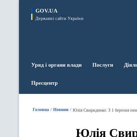
до
основного
GOV.UA
вмісту
Державні сайти України
Уряд і органи влади
Послуги
Діял
Пресцентр
Головна
Новини
Юлія Свириденко: З 1 березня пенс
Юлія Свири