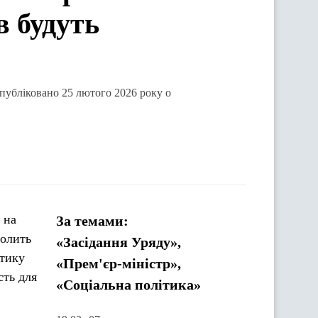
в будуть
опубліковано 25 лютого 2026 року о
 на
За темами:
волить
«Засідання Уряду»,
ктику
«Прем'єр-міністр»,
сть для
«Соціальна політика»