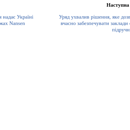
Наступна
 надає Україні
Уряд ухвалив рішення, яке доз
ежах Nansen
вчасно забезпечувати заклади 
підруч