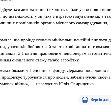
відбудеться автоматично і охопить майже усі основні вид
, по інвалідності, у зв’язку з втратою годувальника, а та
колишніх працівників органів місцевого самоврядування,
.
домила, що проіндексовано мінімальні пенсійні виплати д
йни, учасників бойових дій та страхові виплати громадян,
випадків. З 1 квітня працюючим пенсіонерам автоматичн
анням оновленого стажу та/або заробітку.
 межах бюджету Пенсійного фонду. Держава послідовно в
 і продовжує турбуватися про людей, забезпечуючи своєча
в умовах війни», — наголосила Юлія Свириденко.
Версія для