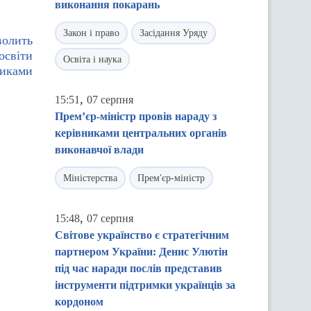
виконання покарань
Закон і право
Засідання Уряду
волить
освіти
Освіта і наука
никами
,
15:51
07 серпня
Прем’єр-міністр провів нараду з
керівниками центральних органів
виконавчої влади
Міністерства
Прем'єр-міністр
,
15:48
07 серпня
Світове українство є стратегічним
партнером України: Денис Улютін
під час наради послів представив
інструменти підтримки українців за
кордоном