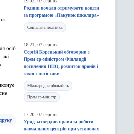
,
19:02
07 серпня
Родини почали отримувати кошти
и
за програмою «Пакунок школяра»
кож
Соціальна політика
,
18:21
07 серпня
ля осіб
Сергій Корецький обговорив з
 які
Прем'єр-міністром Фінляндії
о
посилення ППО, розвиток дронів і
захист логістики
иконує
Міжнародна діяльність
сне
Прем'єр-міністр
,
17:20
07 серпня
 друку
Уряд затвердив правила роботи
навчальних центрів при установах