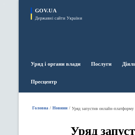
до
основного
GOV.UA
вмісту
Державні сайти України
Уряд і органи влади
Послуги
Діял
Пресцентр
Головна
Новини
Уряд запус