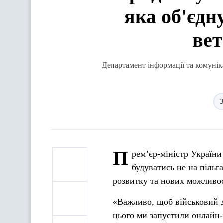
яка об'єдн
вет
Департамент інформації та комунік
З
П
рем’єр-міністр Україн
будуватись не на пільг
розвитку та нових можливос
«Важливо, щоб військовий до
цього ми запустили онлайн-