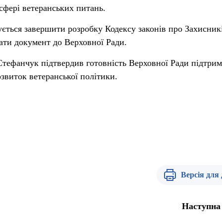
сфері ветеранських питань.
ється завершити розробку Кодексу законів про Захисникі
ати документ до Верховної Ради.
тефанчук підтвердив готовність Верховної Ради підтри
озвиток ветеранської політики.
Версія для
Наступна