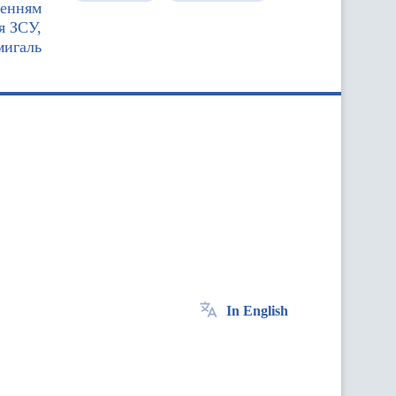
шенням
я ЗСУ,
мигаль
In English