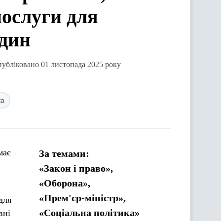
послуги для
один
публіковано 01 листопада 2025 року
ка
має
За темами:
«Закон і право»,
«Оборона»,
«Прем'єр-міністр»,
для
«Соціальна політика»
вні