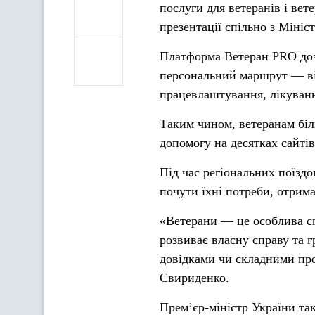
послуги для ветеранів і ве
презентації спільно з Міні
Платформа Ветеран PRO дозв
персональний маршрут — ві
працевлаштування, лікуванн
Таким чином, ветеранам біл
допомогу на десятках сайтів
Під час регіональних поїздо
почути їхні потреби, отрим
«Ветерани — це особлива спі
розвиває власну справу та 
довідками чи складними пр
Свириденко.
Прем’єр-міністр України та