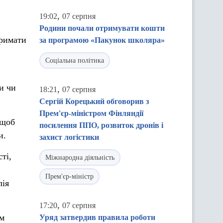
,
19:02
07 серпня
Родини почали отримувати кошти
тримати
за програмою «Пакунок школяра»
Соціальна політика
и чи
,
18:21
07 серпня
Сергій Корецький обговорив з
Прем'єр-міністром Фінляндії
 щоб
посилення ППО, розвиток дронів і
и.
захист логістики
ті,
Міжнародна діяльність
Прем'єр-міністр
лія
,
17:20
07 серпня
им
Уряд затвердив правила роботи