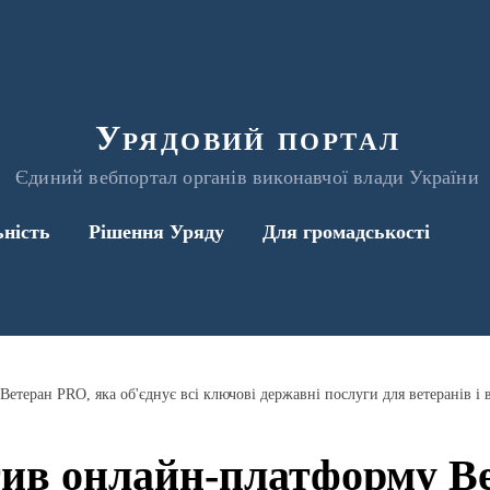
Урядовий портал
Єдиний вебпортал органів виконавчої влади України
ьність
Рішення Уряду
Для громадськості
тив онлайн-платформу В