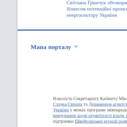
Світлана Гринчук обговори
бізнесом потенційні проек
енергосектору України
Мапа порталу
Перейти на сайт Ukraine.ua
Власність Секретаріату Кабінету Мін
Східна Європа
та
Державним агентст
України
у межах програми міжнародн
врядування задля підзвітності влади 
підтримки
Швейцарської агенції розв