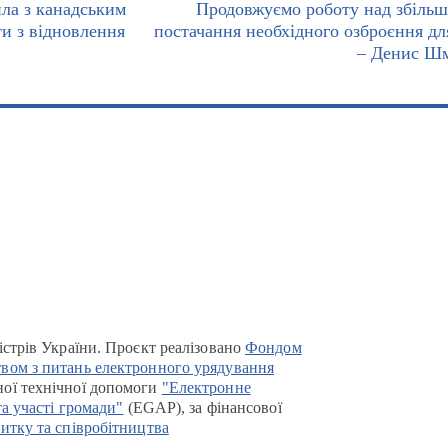
ла з канадським
Продовжуємо роботу над збіль
ти з відновлення
постачання необхідного озброєння дл
– Денис Ш
істрів України. Проєкт реалізовано
Фондом
вом з питань електронного урядування
ої технічної допомоги
"Електронне
та участі громади"
(EGAP), за фінансової
итку та співробітництва