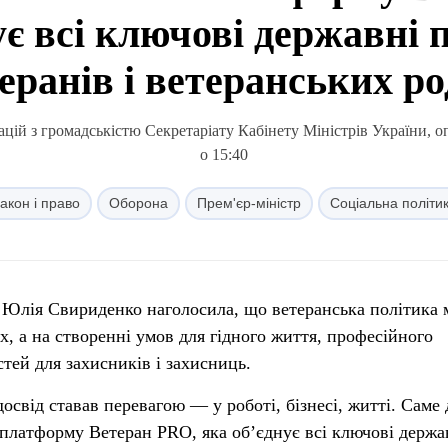
ує всі ключові державні 
еранів і ветеранських р
ацій з громадськістю Секретаріату Кабінету Міністрів України, о
о 15:40
акон і право
Оборона
Прем'єр-міністр
Соціальна політи
и Юлія Свириденко наголосила, що ветеранська політика 
ах, а на створенні умов для гідного життя, професійного
тей для захисників і захисниць.
свід ставав перевагою — у роботі, бізнесі, житті. Саме 
платформу Ветеран PRO, яка об’єднує всі ключові держа