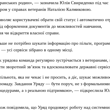
теранських родин», — зазначила Юлія Свириденко під час
стром у справах ветеранів Наталією Калмиковою.
оляє користувачеві обрати свій статус і автоматично о
д оформлення документів до можливостей навчання,
я чи відкриття власної справи.
ьше не потрібно шукати інформацію про пільги, програм
 — усі сервіси зібрано в одному місці.
к урядова команда регулярно зустрічається з ветеранами,
ати зворотний зв’язок та вдосконалювати державні сервіс
льнота, яка не чекає і не просить, а діє, шукає можливос
громаду. Завдання Уряду — бути поруч, не з формальними
оцедурами, а з реальною підтримкою», — підкреслила Ю
кож повідомила, що Уряд продовжує роботу над системн