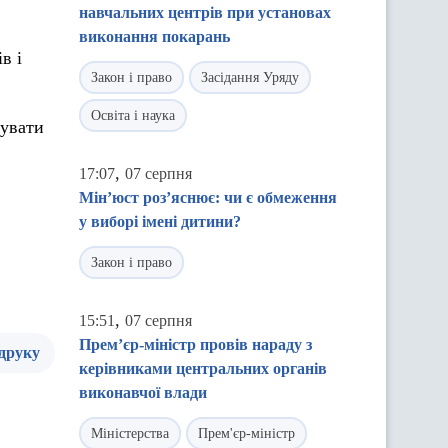
навчальних центрів при установах
виконання покарань
в і
Закон і право
Засідання Уряду
Освіта і наука
мувати
,
17:07
07 серпня
Мін’юст роз’яснює: чи є обмеження
у виборі імені дитини?
Закон і право
,
15:51
07 серпня
Прем’єр-міністр провів нараду з
 друку
керівниками центральних органів
виконавчої влади
Міністерства
Прем'єр-міністр