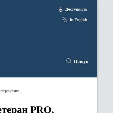
Доступність
In English
Пошук
Уряд запустив онлайн-платформу Ветеран PRO, яка об'єднує всі ключові державні послуги для ветеранів і ветеранських родин
етеран PRO,