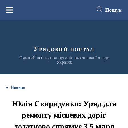
до
основного
Пошук
вмісту
Меню
Урядовий портал
Єдиний вебпортал органів виконавчої влади
України
Новини
Юлія Свириденко: Уряд для
ремонту місцевих доріг
додатково спрямує 3,5 млрд