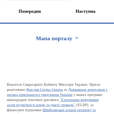
Попередня
Наступна
Мапа порталу
Перейти на сайт Ukraine.ua
Власність Секретаріату Кабінету Міністрів України. Проєкт
реалізовано
Фондом Східна Європа
та
Державним агентством з
питань електронного урядування України
у межах програми
міжнародної технічної допомоги
"Електронне врядування
задля підзвітності влади та участі громади"
(EGAP), за
фінансової підтримки
Швейцарської агенції розвитку та