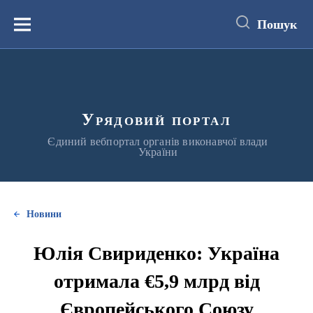
до
основного
Пошук
вмісту
Меню
Урядовий портал
Єдиний вебпортал органів виконавчої влади
України
Новини
Юлія Свириденко: Україна
отримала €5,9 млрд від
Європейського Союзу