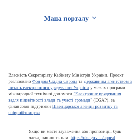
Мапа порталу
Перейти на сайт Ukraine.ua
Власність Секретаріату Кабінету Міністрів України. Проєкт
реалізовано
Фондом Східна Європа
та
Державним агентством з
питань електронного урядування України
у межах програми
міжнародної технічної допомоги
"Електронне врядування
задля підзвітності влади та участі громади"
(EGAP), за
фінансової підтримки
Швейцарської агенції розвитку та
співробітництва
Якщо ви маєте зауваження або пропозиції, будь
ласка, напишіть нам:
https://ukc.gov.ua/appeal