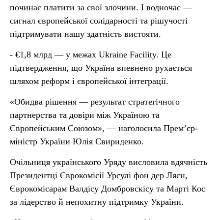
починає платити за свої злочини. І водночас —
сигнал європейської солідарності та рішучості
підтримувати нашу здатність вистояти.
- €1,8 млрд — у межах Ukraine Facility. Це
підтвердження, що Україна впевнено рухається
шляхом реформ і європейської інтеграції.
«Обидва рішення — результат стратегічного
партнерства та довіри між Україною та
Європейським Союзом», — наголосила Прем’єр-
міністр України Юлія Свириденко.
Очільниця українського Уряду висловила вдячність
Президентці Єврокомісії Урсулі фон дер Ляєн,
Єврокомісарам Валдісу Домбровскісу та Марті Кос
за лідерство й непохитну підтримку України.