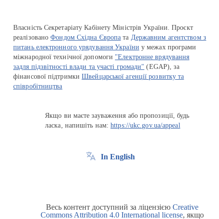
Власність Секретаріату Кабінету Міністрів України. Проєкт
реалізовано
Фондом Східна Європа
та
Державним агентством з
питань електронного урядування України
у межах програми
міжнародної технічної допомоги
"Електронне врядування
задля підзвітності влади та участі громади"
(EGAP), за
фінансової підтримки
Швейцарської агенції розвитку та
співробітництва
Якщо ви маєте зауваження або пропозиції, будь
ласка, напишіть нам:
https://ukc.gov.ua/appeal
In English
Весь контент доступний за ліцензією
Creative
Commons Attribution 4.0 International license
, якщо