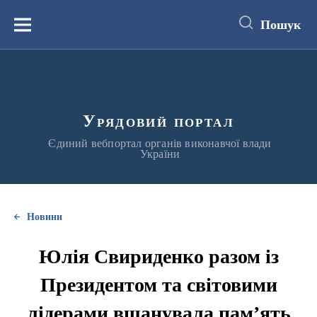
до
основного
Пошук
вмісту
Меню
Урядовий портал
Єдиний вебпортал органів виконавчої влади
України
Новини
Юлія Свириденко разом із
Президентом та світовими
лідерами вшанувала памʼять