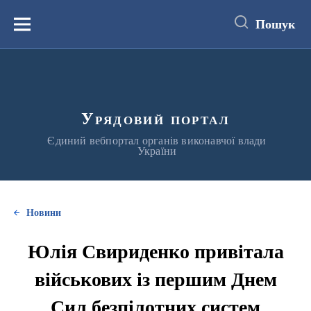
до
основного
Пошук
вмісту
Меню
Урядовий портал
Єдиний вебпортал органів виконавчої влади
України
Новини
Юлія Свириденко привітала
військових із першим Днем
Сил безпілотних систем