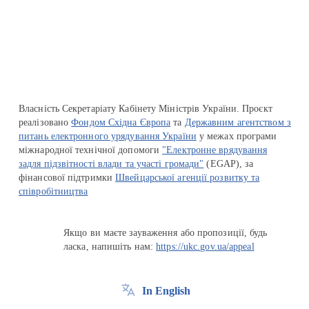
Перейти на сайт Ukraine.ua
Власність Секретаріату Кабінету Міністрів України. Проєкт
реалізовано
Фондом Східна Європа
та
Державним агентством з
питань електронного урядування України
у межах програми
міжнародної технічної допомоги
"Електронне врядування
задля підзвітності влади та участі громади"
(EGAP), за
фінансової підтримки
Швейцарської агенції розвитку та
співробітництва
Якщо ви маєте зауваження або пропозиції, будь
ласка, напишіть нам:
https://ukc.gov.ua/appeal
In English