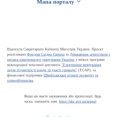
Мапа порталу
Перейти на сайт Ukraine.ua
Власність Секретаріату Кабінету Міністрів України. Проєкт
реалізовано
Фондом Східна Європа
та
Державним агентством з
питань електронного урядування України
у межах програми
міжнародної технічної допомоги
"Електронне врядування
задля підзвітності влади та участі громади"
(EGAP), за
фінансової підтримки
Швейцарської агенції розвитку та
співробітництва
Якщо ви маєте зауваження або пропозиції, будь
ласка, напишіть нам:
https://ukc.gov.ua/appeal