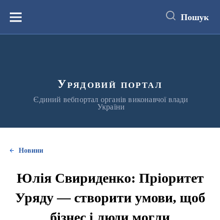
до
основного
Пошук
вмісту
Меню
Урядовий портал
Єдиний вебпортал органів виконавчої влади
України
Новини
Юлія Свириденко: Пріоритет
Уряду — створити умови, щоб
бізнес і люди могли