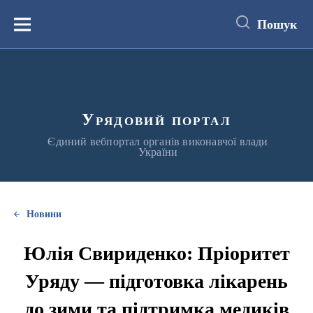
до
основного
Пошук
вмісту
Меню
Урядовий портал
Єдиний вебпортал органів виконавчої влади
України
Новини
Юлія Свириденко: Пріоритет
Уряду — підготовка лікарень
до зими та підтримка медиків