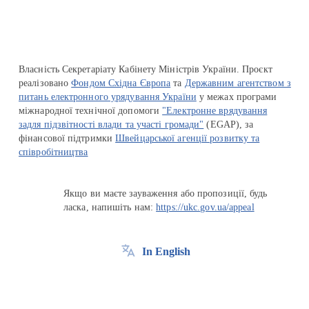
Власність Секретаріату Кабінету Міністрів України. Проєкт
реалізовано
Фондом Східна Європа
та
Державним агентством з
питань електронного урядування України
у межах програми
міжнародної технічної допомоги
"Електронне врядування
задля підзвітності влади та участі громади"
(EGAP), за
фінансової підтримки
Швейцарської агенції розвитку та
співробітництва
Якщо ви маєте зауваження або пропозиції, будь
ласка, напишіть нам:
https://ukc.gov.ua/appeal
In English