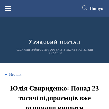
до
основного
Пошук
вмісту
Меню
Урядовий портал
Єдиний вебпортал органів виконавчої влади
України
Новини
Юлія Свириденко: Понад 23
тисячі підприємців вже
отримали виплати